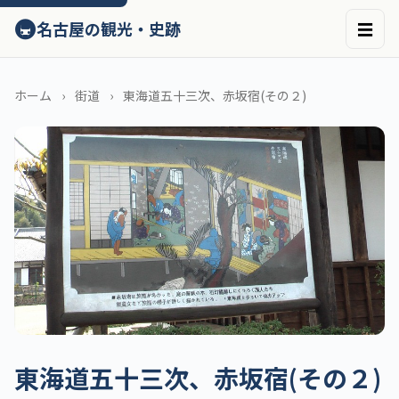
ン
🚇
名古屋の観光・史跡
☰
テ
ン
ツ
へ
ホーム
街道
東海道五十三次、赤坂宿(その２)
ス
キ
ッ
プ
東海道五十三次、赤坂宿(その２)