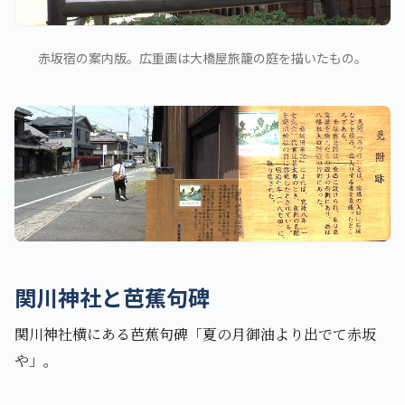
赤坂宿の案内版。広重画は大橋屋旅籠の庭を描いたもの。
関川神社と芭蕉句碑
関川神社横にある芭蕉句碑「夏の月御油より出でて赤坂
や」。