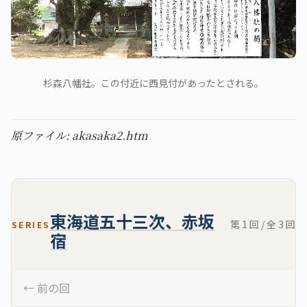
杉森八幡社。この付近に西見付があったとされる。
原ファイル: akasaka2.htm
東海道五十三次、赤坂
第 1 回 / 全 3 回
SERIES
宿
← 前の回