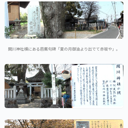
関川神社横にある芭蕉句碑「夏の月御油より出でて赤坂や」。