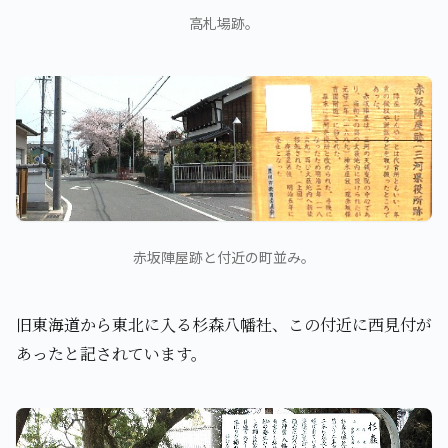
高札場跡。
赤坂陣屋跡と付近の町並み。
旧東海道から東北に入る杉森八幡社、この付近に西見付が
あったと記されています。