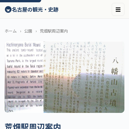
ン
🚇
名古屋の観光・史跡
☰
テ
ン
ツ
へ
ホーム
公園
荒畑駅周辺案内
ス
キ
ッ
プ
荒畑駅周辺案内