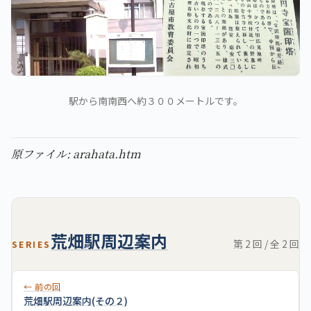
駅から南南西へ約３００メートルです。
原ファイル: arahata.htm
荒畑駅周辺案内
第 2 回 / 全 2 回
SERIES
← 前の回
荒畑駅周辺案内(その２)