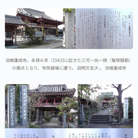
池端蓮成寺。永禄６年（1563)に起きた三河一向一揆（鷲塚騒動）
の拠点となり、寺院破壊に遭う。 説明文拡大 。 池端蓮成寺