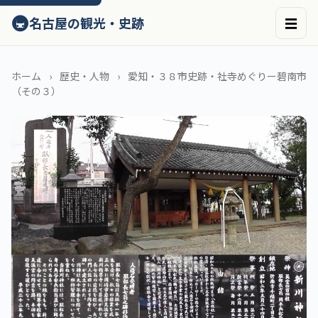
ン
🚇
名古屋の観光・史跡
☰
テ
ン
ツ
へ
ホーム
歴史・人物
愛知・３８市史跡・社寺めぐりー碧南市
ス
（その３）
キ
ッ
プ