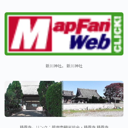
新川神社。 新川神社
精界寺。リンク：碧南市観光協会・精界寺 精界寺