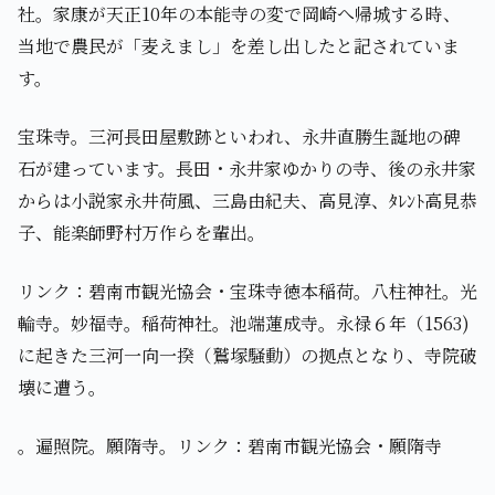
社。家康が天正10年の本能寺の変で岡崎へ帰城する時、
当地で農民が「麦えまし」を差し出したと記されていま
す。
宝珠寺。三河長田屋敷跡といわれ、永井直勝生誕地の碑
石が建っています。長田・永井家ゆかりの寺、後の永井家
からは小説家永井荷風、三島由紀夫、高見淳、ﾀﾚﾝﾄ高見恭
子、能楽師野村万作らを輩出。
リンク：碧南市観光協会・宝珠寺徳本稲荷。八柱神社。光
輪寺。妙福寺。稲荷神社。池端蓮成寺。永禄６年（1563)
に起きた三河一向一揆（鷲塚騒動）の拠点となり、寺院破
壊に遭う。
。遍照院。願隋寺。リンク：碧南市観光協会・願隋寺