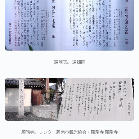
遍照院。 遍照院
願隋寺。リンク：碧南市観光協会・願隋寺 願隋寺