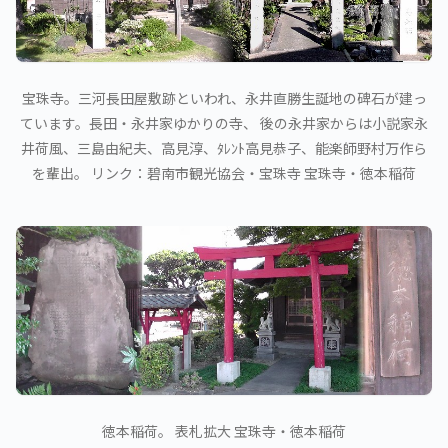
宝珠寺。三河長田屋敷跡といわれ、永井直勝生誕地の碑石が建っ
ています。長田・永井家ゆかりの寺、 後の永井家からは小説家永
井荷風、三島由紀夫、高見淳、ﾀﾚﾝﾄ高見恭子、能楽師野村万作ら
を輩出。 リンク：碧南市観光協会・宝珠寺 宝珠寺・徳本稲荷
徳本稲荷。 表札拡大 宝珠寺・徳本稲荷