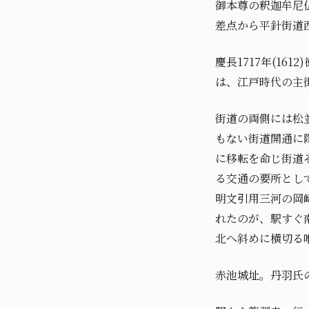
御本尊の釈迦牟尼仏
差点から平針街道
慶長1717年(1
は、江戸時代の主
街道の両側には松
もない街道開通に
に移転を命じ街道
る交通の要所とし
明文引用三河の岡
れたのが、駅すぐ
北へ斜めに横切る
赤池城址。丹羽氏