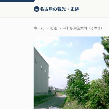
ン
🚇
テ
名古屋の観光・史跡
ン
ツ
へ
ホーム
街道
平針駅周辺案内（その２）
ス
キ
ッ
プ