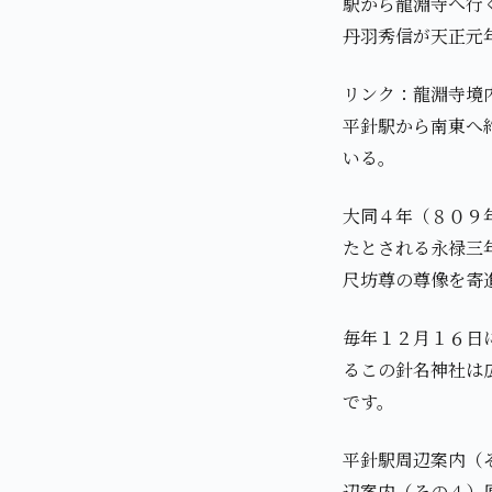
駅から龍淵寺へ行
丹羽秀信が天正元年
リンク：龍淵寺境
平針駅から南東へ
いる。
大同４年（８０９
たとされる永禄三
尺坊尊の尊像を寄
毎年１２月１６日
るこの針名神社は
です。
平針駅周辺案内（
辺案内（その４）