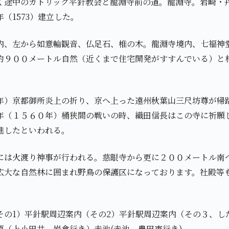
く途中のカトリック平針教会と龍淵寺前の道。龍淵寺。岩崎・
（1573）建立した。
内、左から如意輪観音、仏足石、椎の木。龍淵寺境内、七福神
約９００メートル自然（近くまで住宅開発がすすんでいる）と
年）京都御所炎上の折り、京へ上った遠州秋葉山三尺坊尊が帰
年（１５６０年）桶狭間の戦いの時、織田信長はこの寺に祈願
進したといわれる。
には火渡り神事が行われる。慈眼寺から更に２００メートル南
広大な自然林に囲まれ野鳥の保護区になっております。社殿等
その1）平針駅周辺案内（その2）平針駅周辺案内（その３、し
原（上小田井、岩倉行き）赤池(赤池、豊田市行き)