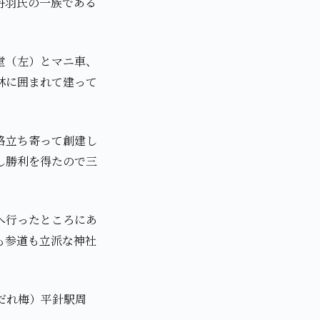
丹羽氏の一族である
堂（左）とマニ車、
林に囲まれて建って
路立ち寄って創建し
し勝利を得たので三
へ行ったところにあ
も参道も立派な神社
だれ梅）平針駅周