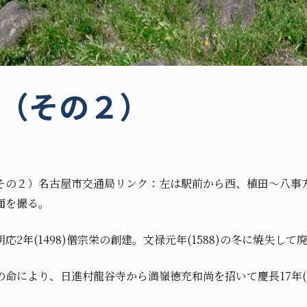
（その２）
月
その２）名古屋市交通局リンク：左は駅前から西、植田～八事
面を撮る。
応2年(1498)僧宗栄の創建。文禄元年(1588)の冬に焼失し
命により、日進村龍谷寺から満嶺徳充和尚を招いて慶長17年(1