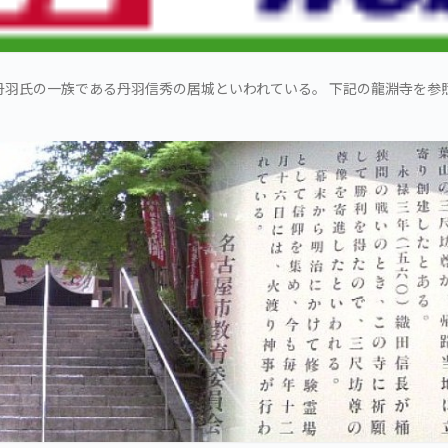
丹羽氏の一族である丹羽信秀の居城といわれている。 下記の龍淵寺を参照