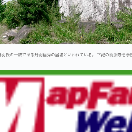
丹羽氏の一族である丹羽信秀の居城といわれている。 下記の龍淵寺を参照