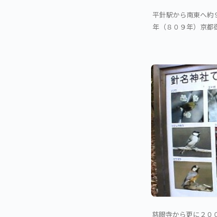
平針駅から南東へ約
年（８０９年）京都
慈眼寺から更に２０