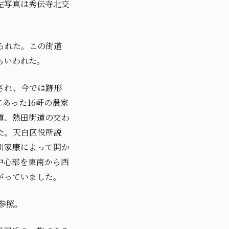
用左写真は秀伝寺北交
造られた。この街道
もいわれた。
され、今では跡形
あった16軒の農家
道、熱田街道の交わ
た。天白区役所説
川家康によって開か
中心部を東南から西
がっていました。
参照。