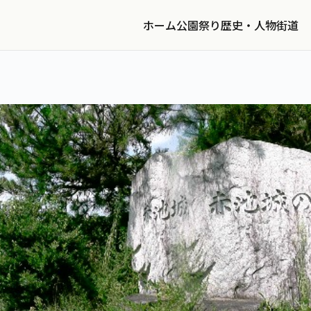
ホーム
公園
祭り
歴史・人物
街道