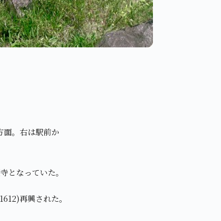
方面。右は駅前か
て廃寺となっていた。
612)再興された。