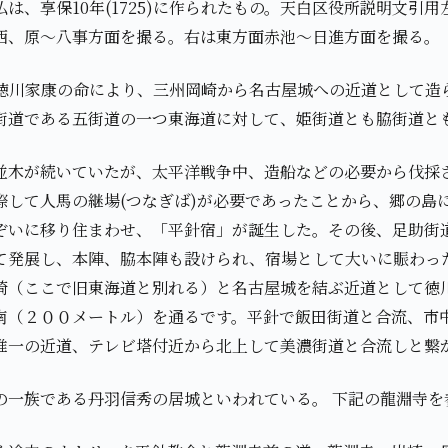
は、享保10年(1725)に作られたもの。天白区役所説明文引
西、原～八事方面を撮る。右は東方面赤池～日進方面を撮る。
612)徳川家康の命により、三州岡崎から名古屋城への近道として
街道である五街道の一つ東海道に対して、姫街道とも脇街道と
並木が続いていたが、太平洋戦争中、造船などの必要から伐採
際して人馬の継場(つなぎば)が必要であったことから、郷の島に
ぞいに移り住まわせ、「平針宿」が誕生した。その後、足助街
て発展し、本陣、脇本陣も設けられ、宿場として大いに賑わっ
崎（ここで旧東海道と別れる）と名古屋城を結ぶ近道として徳
南（２００メートル）を通るです。平針で飯田街道と合流、市
唯一の近道、テレビ塔付近から北上して美濃街道と合流しと繋
の一族である丹羽信秀の居城といわれている。 下記の龍淵寺を