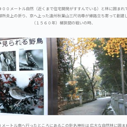
９００メートル自然（近くまで住宅開発がすすんでいる）と林に囲まれて
御所炎上の折り、京へ上った遠州秋葉山三尺坊尊が帰路立ち寄って創建し
（１５６０年）桶狭間の戦いの時、
０メートル南へ行ったところにあるこの針名神社は 広大な自然林に囲ま