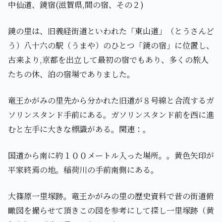
中仙道、鏡宿(滋賀県,間の宿、その２)
鏡の里は、旧義経街道といわれた「東山道」（とうさんど
う）八十六の駅（うまや）のひとつ「鏡の宿」に位置し、
古来より,京都を出立して最初の宿でもあり、多くの旅人
たちの休、泊の宿場でありました。
竜王かがみの里先から分かれた旧道が８号線と合流するガ
ソリンスタンド手前にある。ガソリンスタンド前を西に進
むと左手に大きな標識がある。関連：。
国道から南に約１００メートル入った場所。。黄色矢印が
平家終焉の地。稲荷川の手前南側にある。
大篠原一里塚跡。竜王かがみの里の歴史資料で昔の街道俯
瞰図を撮らせて頂きこの図を参考にして探し一里塚跡（黄