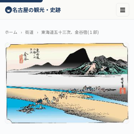
ン
🚇
名古屋の観光・史跡
☰
テ
ン
ツ
へ
ホーム
街道
東海道五十三次、金谷宿(１部)
ス
キ
ッ
プ