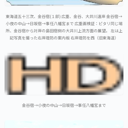
東海道五十三次、金谷宿(１部) 広重、金谷、大井川遠岸 金谷宿→
小夜の中山→日坂宿→事任八幡宮まで 広重画検証：ピタリ同じ場
所、金谷宿から対岸の島田宿側の大井川上流方面の展望。 左は上
記写真を撮った右岸堤防の案内板 右岸堤防を西（旧東海道）
金谷宿→小夜の中山→日坂宿→事任八幡宮まで