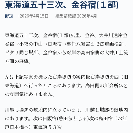
東海道五十三次、金谷宿(１部)
街道
2026年4月15日
編集部確認 2026年4月
東海道五十三次、金谷宿(１部)広重、金谷、大井川遠岸金
谷宿→小夜の中山→日坂宿→事任八幡宮まで広重画検証：
ピタリ同じ場所、金谷宿から対岸の島田宿側の大井川上流
方面の展望。
左は上記写真を撮った右岸堤防の案内板右岸堤防を西（旧
東海道）へ行ったところにあります。島田側の川会所ほど
の雰囲気はありません。
川越し場跡の敷地内に立っています。川越し場跡の敷地内
にあります。次は日阪宿(熱田参りじゃ)次は島田宿（お江
戸日本橋へ）東海道５３次