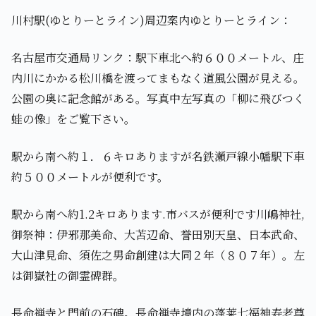
川村駅(ゆとりーとライン)周辺案内ゆとりーとライン：
名古屋市交通局リンク：駅下車北へ約６００メートル、庄
内川にかかる松川橋を渡ってまもなく道風公園が見える。
公園の奥に記念館がある。写真中左写真の「柳に飛びつく
蛙の像」をご覧下さい。
駅から南へ約１．６キロありますが名鉄瀬戸線小幡駅下車
約５００メートルが便利です。
駅から南へ約1.2キロあります.市バスが便利です川嶋神社,
御祭神：伊邪那美命、大苫辺命、誉田別天皇、日本武命、
大山津見命、須佐之男命創建は大同２年（８０７年）。左
は御嶽社の御霊碑群。
長命禅寺と門前の石碑。長命禅寺境内の蓬莱七福神寿老尊