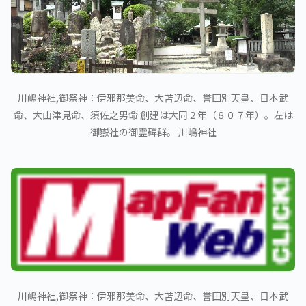
川嶋神社,御祭神：伊邪那美命、大苫辺命、誉田別天皇、日本武
命、大山津見命、須佐之男命 創建は大同２年（８０７年）。左は
御嶽社の御霊碑群。 川嶋神社
川嶋神社,御祭神：伊邪那美命、大苫辺命、誉田別天皇、日本武