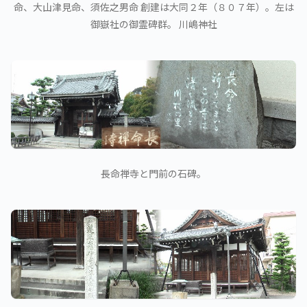
命、大山津見命、須佐之男命 創建は大同２年（８０７年）。左は
御嶽社の御霊碑群。 川嶋神社
長命禅寺と門前の石碑。