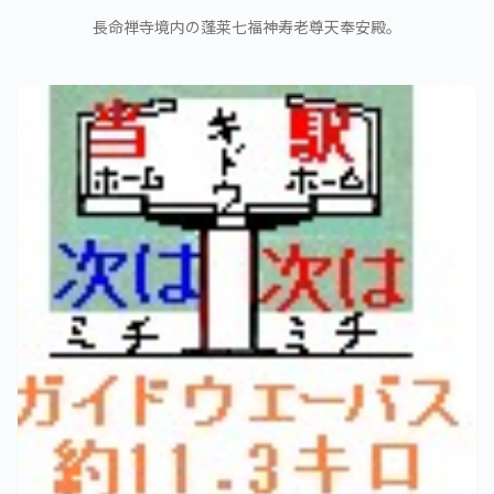
長命禅寺境内の蓬莱七福神寿老尊天奉安殿。