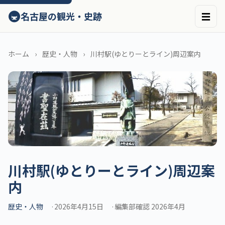
ン
🚇
名古屋の観光・史跡
☰
テ
ン
ツ
へ
ホーム
歴史・人物
川村駅(ゆとりーとライン)周辺案内
ス
キ
ッ
プ
川村駅(ゆとりーとライン)周辺案
内
歴史・人物
2026年4月15日
編集部確認 2026年4月