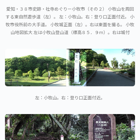
愛知・３８市史跡・社寺めぐりー小牧市（その２） 小牧山を周回
する東自然遊歩道（左）。 左：小牧山。右：登り口正面付近。 小
牧市役所前の大手道。 小牧城正面（左）。右は東面を撮る。 小牧
山地図拡大 左は小牧山登山道（標高８５．９ｍ）。右は城付
左：小牧山。右：登り口正面付近。