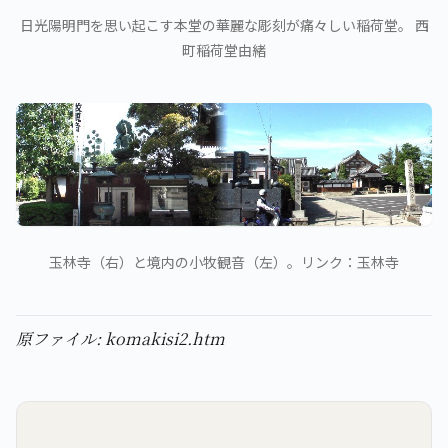
日光陽明門を思い起こす本堂の華麗な彫刻が痛々しい稲荷堂。 西
町稲荷堂由緒
玉林寺（右）と境内の小牧観音（左）。リンク：玉林寺
原ファイル: komakisi2.htm