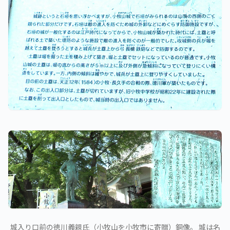
城入り口前の徳川義親氏（小牧山を小牧市に寄贈）銅像。 城は名