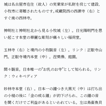
城は名古屋市在住（故人）の実業家が私財を投じて建設、
小牧市に寄贈されたものです｡戒蔵院西の西源寺（右）と
すぐ南の西林寺。
神明社と神明社北から見る小牧城（左）。日光陽明門を思
い起こす本堂の華麗な彫刻が痛々しい稲荷堂。
玉林寺（右）と境内の小牧観音（左）。リンク：正眼寺山
門。正眼寺境内本堂（中）。涅槃像、庭園。
間々観音。日本唯一の"お乳のお寺"として知られる。リン
ク：ウィキペディア
妙林寺本堂（右）。日本一の鐘つき大黒天（中）は打ち出
の小槌の後に「金の成る鐘」が釣下げられ、この鐘の音
を聞くだけでご利益があるといわれている。左は鳥畜魚貝