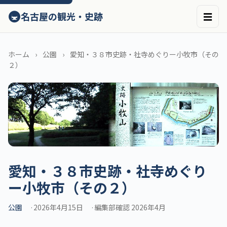
ン
🚇
名古屋の観光・史跡
☰
テ
ン
ツ
へ
ホーム
公園
愛知・３８市史跡・社寺めぐりー小牧市（その
ス
２）
キ
ッ
プ
愛知・３８市史跡・社寺めぐり
ー小牧市（その２）
公園
2026年4月15日
編集部確認 2026年4月