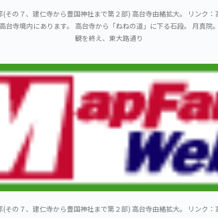
(その７、建仁寺から豊国神社まで第２部) 高台寺由緒拡大。 リンク
 高台寺境内にあります。 高台寺から「ねねの道」に下る石段。 月真院。
観を終え、東大路通り
(その７、建仁寺から豊国神社まで第２部) 高台寺由緒拡大。 リンク