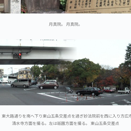
月真院。 月真院。
、東大路通りを南へ下り東山五条交差点を過ぎ妙法院前を西に入り方広寺
清水寺方面を撮る。左は祇園方面を撮る。 東山五条交差点