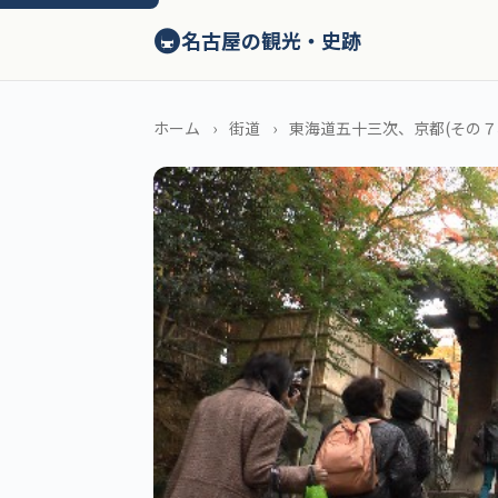
ン
🚇
テ
名古屋の観光・史跡
ン
ツ
へ
ホーム
街道
東海道五十三次、京都(その７
ス
キ
ッ
プ