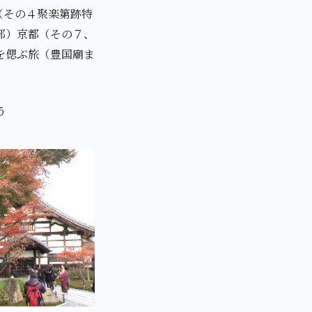
（その４聚楽第跡特
部）京都（その７、
を偲ぶ旅（豊国廟ま
う