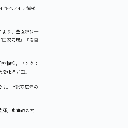
イキペデイア鐘楼
により、豊臣家は一
『国家安康』『君臣
絵柄模様。リンク：
天を祀るお堂。
です。上記方広寺の
豊郷。東海道の大