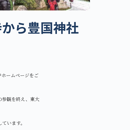
寺から豊国神社
寺ホームページをご
の参観を終え、東大
しています。