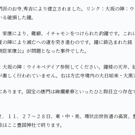
門派のお寺,秀吉により建立されました。リンク：大坂の陣：ウ
いる破損した鐘。
、家康により、難癖、イチャモンをつけられた釣鐘です。これ
夏の陣により滅亡への道を突き進むのです。鐘に鋳込まれた銘
朝臣家康公』が問題となった事件でした。
：大坂の陣：ウイキペデイア参照してください。鐘楼の天井、
が激しく行われていません。右は方広寺境内の大日如来・大黒
にあります。国宝の唐門は絢爛豪華といったひと際目立つ存在
２．１１．２７～２８日、東・中・美、環状出世街道の高宮、
旅はここ豊国神社で終ります。