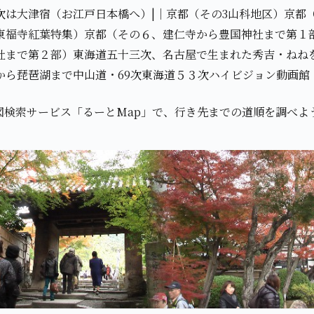
次は大津宿（お江戸日本橋へ）|｜京都（その3山科地区）京都
東福寺紅葉特集）京都（その６、建仁寺から豊国神社まで第１
社まで第２部）東海道五十三次、名古屋で生まれた秀吉・ねね
から琵琶湖まで中山道・69次東海道５３次ハイビジョン動画館
図検索サービス「るーとMap」で、行き先までの道順を調べよ