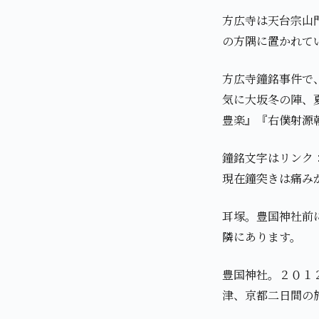
方広寺は天台宗山
の方隅に置かれて
方広寺鐘銘事件で
気に大坂冬の陣、
豊楽』『右僕射源
鐘銘文字はリンク
現在鐘突きは痛み
耳塚。豊国神社前
隣にあります。
豊国神社。２０１
津、京都二日間の