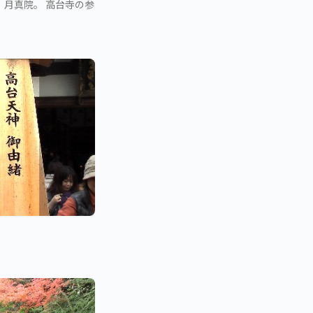
 月真院。 高台寺の参