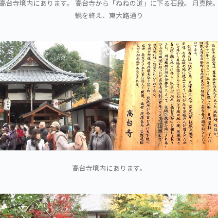
 高台寺境内にあります。 高台寺から「ねねの道」に下る石段。 月真院。
観を終え、東大路通り
高台寺境内にあります。