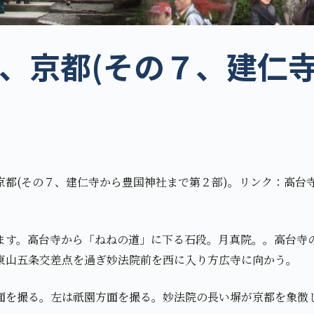
、京都(その７、建仁
月
京都(その７、建仁寺から豊国神社まで第２部)。リンク：高台
ます。高台寺から「ねねの道」に下る石段。月真院。。高台寺
東山五条交差点を過ぎ妙法院前を西に入り方広寺に向かう。
面を撮る。左は祇園方面を撮る。妙法院の長い塀が京都を象徴