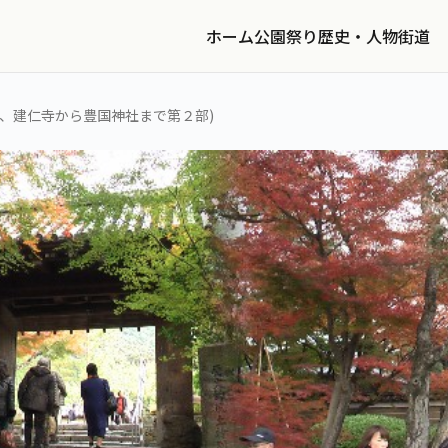
ホーム
公園
祭り
歴史・人物
街道
、建仁寺から豊国神社まで第２部)