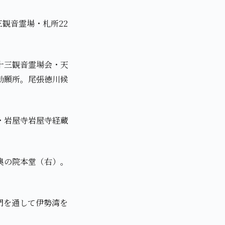
観音霊場・札所22
十三観音霊場会・天
勅願所。尾張徳川候
・岩屋寺岩屋寺経蔵
奥の院本堂（右）。
門を通して伊勢湾を