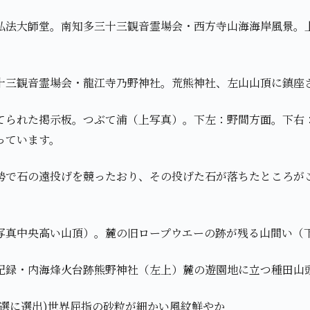
弘法大師堂。南知多三十三観音霊場会・西方寺山海海岸風景。
十三観音霊場会・龍江寺乃野神社。荒熊神社、左山山頂に鎮座
てられた掲示板。つぶて浦（上写真）。下左：野間方面。下右
っています。
勢で石の遠投げを競ったおり、その投げた石が落ちたところが
写真中央高い山頂）。麓の旧ロープウエーの跡が残る山間い（
記録・内海烽火台跡熊野神社（左上）麓の遊園地に立つ種田山
百選に選出)世界屈指の砂粒が細かい風紋鮮やか