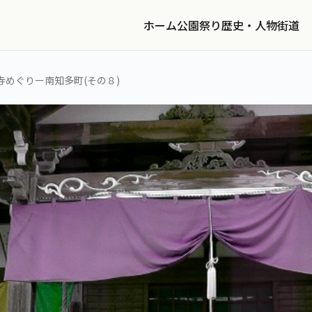
ホーム
公園
祭り
歴史・人物
街道
めぐりー南知多町(その８)