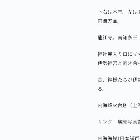
下右は本堂。左は
内海方面。
龍江寺。南知多三
神社麓入り口に立
伊勢神宮と向き合
昔、神様たちが伊
る。
内海烽火台跡（上
リンク：城郭写真
内海海岸(日本渚