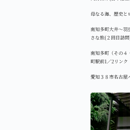
母なる海、歴史と
南知多町大井～羽豆
さな旅(２回目訪問
南知多町（その４
町駅前1／2リンク
愛知３８市名古屋