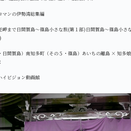
ロマンの伊勢湾総集編
岬まで日間賀島～篠島小さな旅(第１部)日間賀島～篠島小さな旅
)
・日間賀島）南知多町（その５・篠島）あいちの離島 × 知多娘
：
ハイビジョン動画館