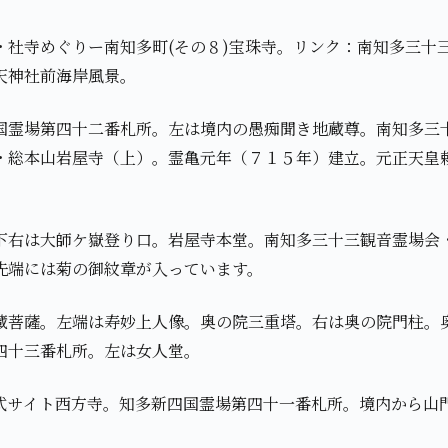
・社寺めぐりー南知多町(その８)宝珠寺。リンク：南知多三十三
天神社前海岸風景。
国霊場第四十二番札所。左は境内の愚痴聞き地蔵尊。南知多三
・総本山岩屋寺（上）。霊亀元年（７１５年）建立。元正天皇
下右は大師ケ嶽登り口。岩屋寺本堂。南知多三十三観音霊場会
先端には菊の御紋章が入っています。
蔵菩薩。左端は寿妙上人像。奥の院三重塔。右は奥の院門柱。
四十三番札所。左は女人堂。
式サイト西方寺。知多新四国霊場第四十一番札所。境内から山