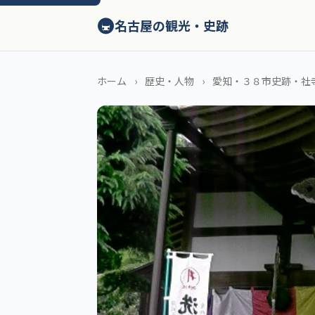
ン
🚇
テ
名古屋の観光・史跡
ン
ツ
へ
ホーム
歴史・人物
愛知・３８市史跡・社寺
ス
キ
ッ
プ