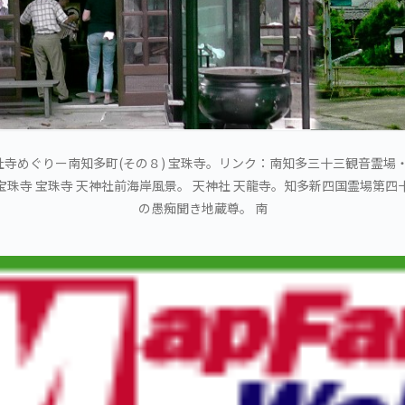
寺めぐりー南知多町(その８) 宝珠寺。リンク：南知多三十三観音霊場・
珠寺 宝珠寺 天神社前海岸風景。 天神社 天龍寺。知多新四国霊場第
の愚痴聞き地蔵尊。 南