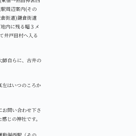
道(東宿→熱田神宮西
里駅周辺案内(その
鎌倉街道)鎌倉街道
町地内に残る幅３メ
て井戸田村へ入る
大師自らに、古井の
真左はいつのころか
にお問い合わせ下さ
た感じの神社です。
運動場西駅（その