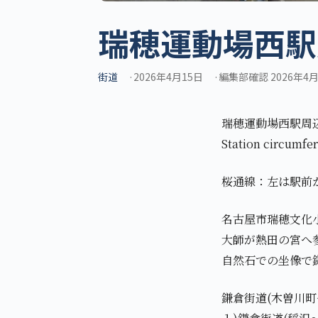
瑞穂運動場西駅
街道
2026年4月15日
編集部確認 2026年4
瑞穂運動場西駅周辺案内
Station circu
桜通線：左は駅前
名古屋市瑞穂文化
大師が熱田の宮へ
自然石での坐像で
鎌倉街道(木曽川町