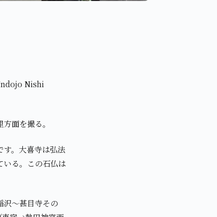
jo Nishi
里方面を撮る。
です。大喜寺は弘法
ている。この石仏は
(稲沢～甚目寺その