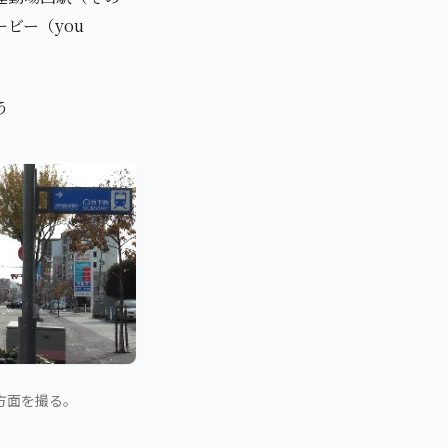
ビー（you
う
方面を撮る。