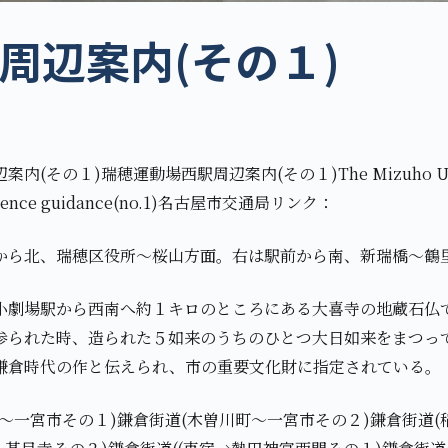
周辺案内(その１)
月
(その１)瑞穂運動場西駅周辺案内(その１)The Mizuho Undo
mference guidance(no.1)名古屋市交通局リンク：
から北、瑞穂区役所～桜山方面。右は駅前から南、新瑞橋～鶴
小劇場駅から西南へ約１キロのところにある大喜寺の地蔵石仏
参られた時、造られた５如来のうちのひとつ大日如来をまつっ
鎌倉時代の作と伝えられ、市の重要文化財に指定されている。
～一宮市その１)鎌倉街道(木曽川町～一宮市その２)鎌倉街道