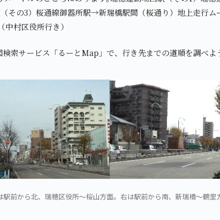
駅（その3）桜通線御器所駅→新瑞橋駅間（桜通り）地上走行ムー
所（中村区役所行き）
図検索サービス「るーとMap」で、行き先までの道順を調べよ
は駅前から北、瑞穂区役所～桜山方面。右は駅前から南、新瑞橋～鶴里