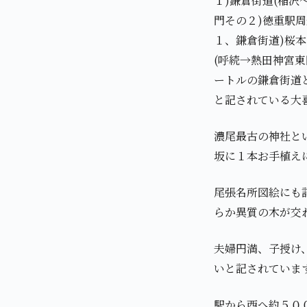
１)鎌倉街道(稲沢
門その２)徳重駅周
１、鎌倉街道)桜本
(呼続→熱田神宮
ートルの鎌倉街道
と記されている大
濃尾最古の神社と
坂に１本お手植え
尾張名所図絵にも
らか異質の木が交
夫婦円満、子授け
いと記されていま
駅から西へ約５０