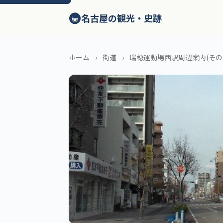
ン
🚇
テ
名古屋の観光・史跡
ン
ツ
へ
ホーム
街道
瑞穂運動場西駅周辺案内(その
ス
キ
ッ
プ