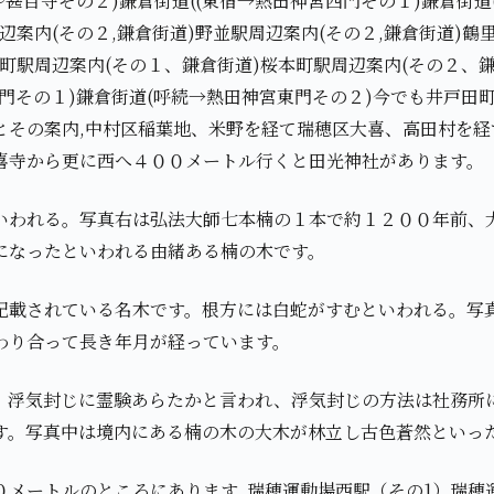
～甚目寺その２)鎌倉街道((東宿→熱田神宮西門その１)鎌倉街
辺案内(その２,鎌倉街道)野並駅周辺案内(その２,鎌倉街道)鶴
町駅周辺案内(その１、鎌倉街道)桜本町駅周辺案内(その２、
東門その１)鎌倉街道(呼続→熱田神宮東門その２)今でも井戸田
とその案内,中村区稲葉地、米野を経て瑞穂区大喜、高田村を経
喜寺から更に西へ４００メートル行くと田光神社があります。
いわれる。写真右は弘法大師七本楠の１本で約１２００年前、
になったといわれる由緒ある楠の木です。
記載されている名木です。根方には白蛇がすむといわれる。写
わり合って長き年月が経っています。
、浮気封じに霊験あらたかと言われ、浮気封じの方法は社務所
す。写真中は境内にある楠の木の大木が林立し古色蒼然といっ
０メートルのところにあります｡瑞穂運動場西駅（その1）瑞穂