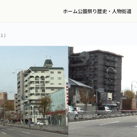
ホーム
公園
祭り
歴史・人物
街道
１)