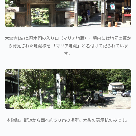
大宝寺(左)と冠木門の入り口（マリア地蔵）。境内には地元の藪か
ら発見された地蔵様を 「マリア地蔵」と名付けて祀られていま
す。
本陣跡。街道から西へ約５０ｍの場所。木製の表示杭のみです。