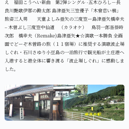
え 福田こうへい新曲 第2弾シングル -五木ひろし－長
良川艶歌伊那の勘太郎 島津亜矢三笠優子「木曾恋い鴉」
旅姿三人男 天童よしみ亜矢の三度笠ー島津亜矢橋幸夫
– 木曽ぶし三度笠中仙道 （カラオケ） 鳥羽一郎沓掛時
次郎 橋幸夫（Remake)島津亜矢★☆演歌一本勝負 全画
面でどーぞ木曽路の旅（１１宿場）に推奨する演歌波止場
しぐれ・石川さゆり小豆島の一泊旅行で観光船が土庄港へ
入港すると港全体に響き渡る「波止場しぐれ」に感動しま
した。