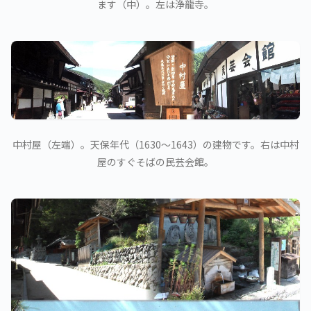
ます（中）。左は浄龍寺。
中村屋（左端）。天保年代（1630～1643）の建物です。右は中村
屋のすぐそばの民芸会館。