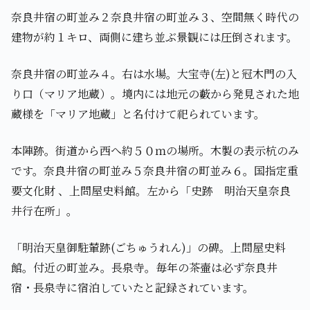
奈良井宿の町並み２奈良井宿の町並み３、空間無く時代の
建物が約１キロ、両側に建ち並ぶ景観には圧倒されます。
奈良井宿の町並み４。右は水場。大宝寺(左)と冠木門の入
り口（マリア地蔵）。境内には地元の藪から発見された地
蔵様を「マリア地蔵」と名付けて祀られています。
本陣跡。街道から西へ約５０ｍの場所。木製の表示杭のみ
です。奈良井宿の町並み５奈良井宿の町並み６。国指定重
要文化財 、上問屋史料館。左から「史跡 明治天皇奈良
井行在所」。
「明治天皇御駐輦跡(ごちゅうれん)」の碑。上問屋史料
館。付近の町並み。長泉寺。毎年の茶壷は必ず奈良井
宿・長泉寺に宿泊していたと記録されています。