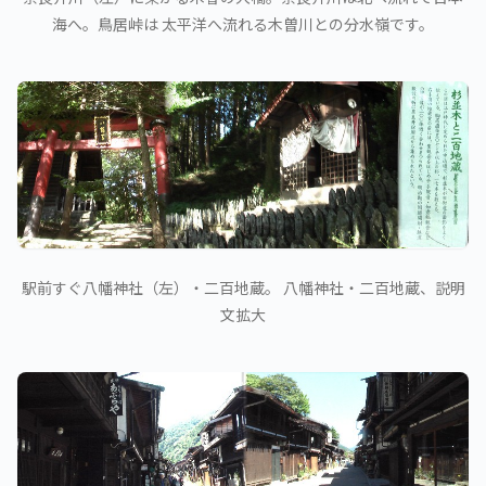
海へ。鳥居峠は 太平洋へ流れる木曽川との分水嶺です。
駅前すぐ八幡神社（左）・二百地蔵。 八幡神社・二百地蔵、説明
文拡大