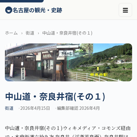
ン
🚇
名古屋の観光・史跡
☰
テ
ン
ツ
へ
ホーム
街道
中山道・奈良井宿(その１)
ス
キ
ッ
プ
中山道・奈良井宿(その１)
街道
2026年4月15日
編集部確認 2026年4月
中山道・奈良井宿(その１)ウィキメディア・コモンズ経由
で・木曾街道六拾九次 奈良井（渓斎英泉画）奈良井駅は