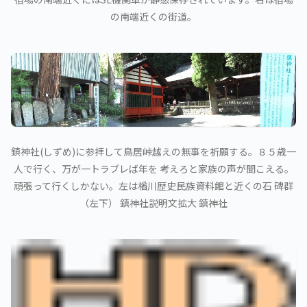
の南端近くの街道。
鎮神社(しずめ)に参拝して鳥居峠越えの無事を祈願する。８５歳一
人で行く、万が一トラブレば年を 考えろと家族の声が聞こえる。
頑張って行くしかない。左は楢川歴史民族資料館と近くの石 碑群
（左下） 鎮神社説明文拡大 鎮神社