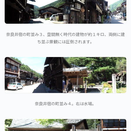
奈良井宿の町並み３、空間無く時代の建物が約１キロ、両側に建
ち並ぶ景観には圧倒されます。
奈良井宿の町並み４。右は水場。