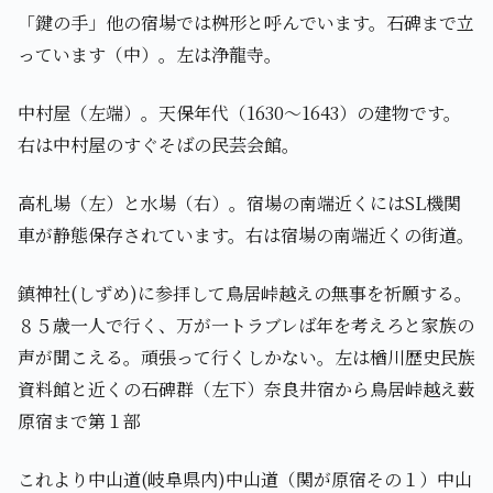
「鍵の手」他の宿場では桝形と呼んでいます。石碑まで立
っています（中）。左は浄龍寺。
中村屋（左端）。天保年代（1630～1643）の建物です。
右は中村屋のすぐそばの民芸会館。
高札場（左）と水場（右）。宿場の南端近くにはSL機関
車が静態保存されています。右は宿場の南端近くの街道。
鎮神社(しずめ)に参拝して鳥居峠越えの無事を祈願する。
８５歳一人で行く、万が一トラブレば年を考えろと家族の
声が聞こえる。頑張って行くしかない。左は楢川歴史民族
資料館と近くの石碑群（左下）奈良井宿から鳥居峠越え薮
原宿まで第１部
これより中山道(岐阜県内)中山道（関が原宿その１）中山