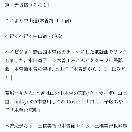
道・赤坂宿（その１）
これより中山道(木曽路:１１宿)
へ行くへ行く中山道・69次
ハイビジョン動画館木曽路をテーマにした歌謡曲をリンク
しました。水田竜子 ☆木曽川みれんビクター少年民謡
会 木曽節木曽の翌檜. 長山洋子木曽恋がらす_3 丘みど
り |
葛城ユキさん: 木曽は山の中木曾の恋歌/ダ・カーポ中山七
里 milkye326木曾川しぐれ:Cover：山口えい子藤あや
子「木曽の恋唄」
木曽恋がらす 三橋美智也木曽節やくざ／三橋美智也峠越