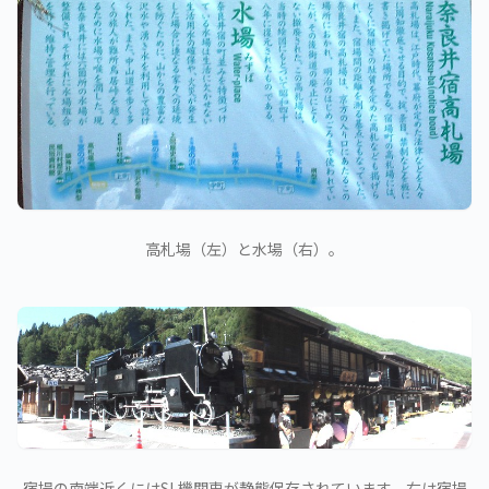
高札場（左）と水場（右）。
宿場の南端近くにはSL機関車が静態保存されています。右は宿場