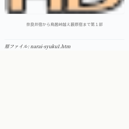
奈良井宿から鳥居峠越え薮原宿まで第１部
原ファイル: narai-syuku1.htm
中山道・奈良井宿
第 1 回 / 全 2 回
SERIES
← 前の回
次の回 →
中山道・奈良井宿(その２・鳥居峠)