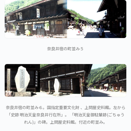
奈良井宿の町並み５
奈良井宿の町並み６。国指定重要文化財 、上問屋史料館。左から
「史跡 明治天皇奈良井行在所」。 「明治天皇御駐輦跡(ごちゅう
れん)」の碑。上問屋史料館。付近の町並み。