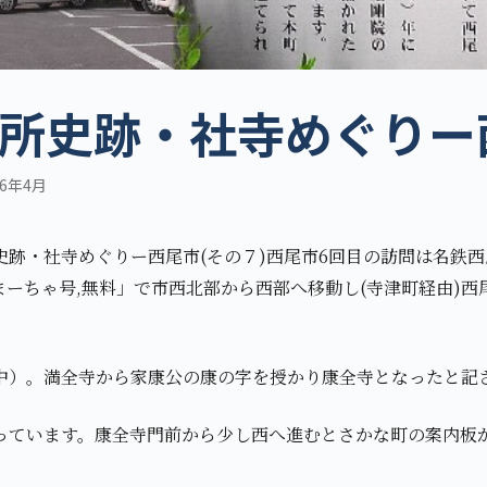
所史跡・社寺めぐりー西
6年4月
史跡・社寺めぐりー西尾市(その７)西尾市6回目の訪問は名鉄
まーちゃ号,無料」で市西北部から西部へ移動し(寺津町経由)西
中）。満全寺から家康公の康の字を授かり康全寺となったと記
っています。康全寺門前から少し西へ進むとさかな町の案内板