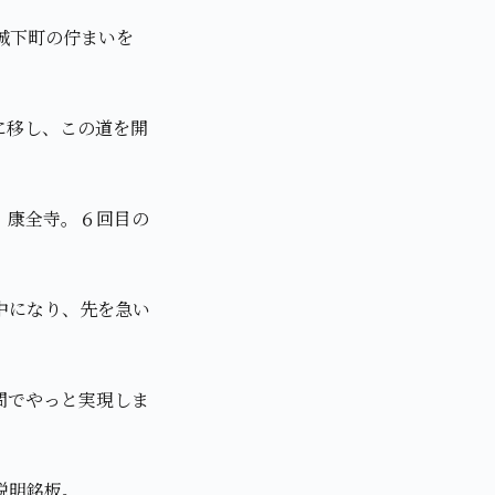
城下町の佇まいを
に移し、この道を開
。康全寺。６回目の
中になり、先を急い
問でやっと実現しま
説明銘板。