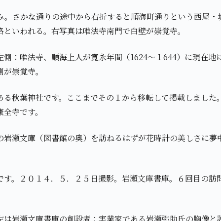
み。さかな通りの途中から右折すると順海町通りという西尾・
路といわれる。右写真は唯法寺南門で白壁が崇覚寺。
側：唯法寺、順海上人が寛永年間（1624～１644）に現在地
側が崇覚寺。
ある秋葉神社です。ここまでその１から移転して掲載しました
康全寺です。
の岩瀬文庫（図書館の奥）を訪ねるはずが花時計の美しさに夢
です。２０１４．５．２５日撮影。岩瀬文庫書庫。６回目の訪
左は岩瀬文庫書庫の創設者：実業家である岩瀬弥助氏の胸像と