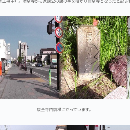
堂工事中）。満全寺から家康公の康の字を授かり康全寺となったと記さ
康全寺門前横に立っています。