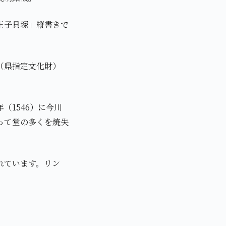
王子貝塚」縦書きで
（県指定文化財）
（1546）に今川
って堂の多くを焼失
れています。リン