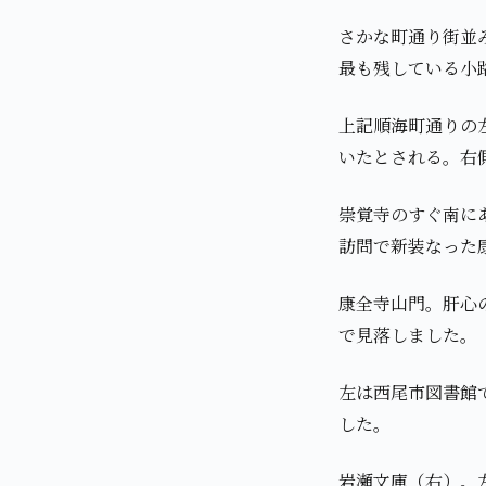
さかな町通り街並
最も残している小
上記順海町通りの左
いたとされる。右
崇覚寺のすぐ南に
訪問で新装なった
康全寺山門。肝心
で見落しました。
左は西尾市図書館
した。
岩瀬文庫（右）。