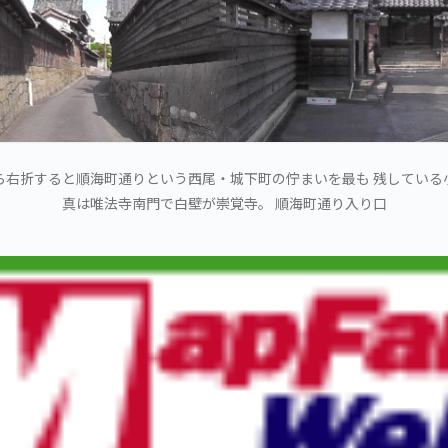
ら右折すると順海町通りという西尾・城下町の佇まいを最も 残している
真は唯法寺南門で白壁が崇覚寺。 順海町通り入り口