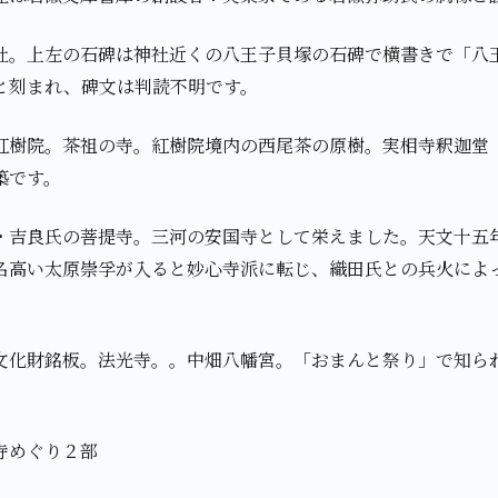
社。上左の石碑は神社近くの八王子貝塚の石碑で横書きで「八
と刻まれ、碑文は判読不明です。
紅樹院。茶祖の寺。紅樹院境内の西尾茶の原樹。実相寺釈迦堂
築です。
・吉良氏の菩提寺。三河の安国寺として栄えました。天文十五年
名高い太原崇孚が入ると妙心寺派に転じ、織田氏との兵火によ
文化財銘板。法光寺。。中畑八幡宮。「おまんと祭り」で知ら
寺めぐり２部