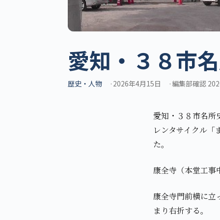
愛知・３８市名
歴史・人物
2026年4月15日
編集部確認 202
愛知・３８市名所
レンタサイクル「
た。
康全寺（本堂工事
康全寺門前横に立
まり右折する。