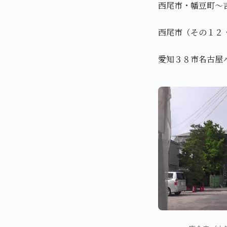
西尾市・幡豆町～
西尾市（その１２
愛知３８市名古屋