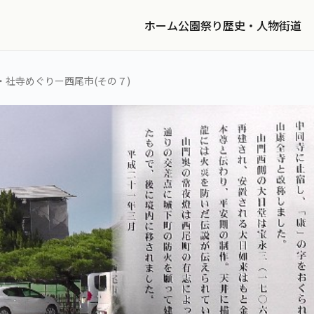
ホーム
公園
祭り
歴史・人物
街道
・社寺めぐりー西尾市(その７)