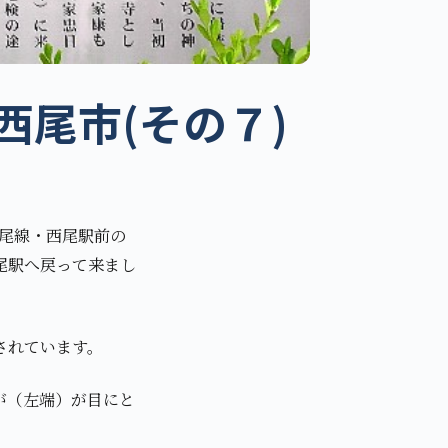
尾市(その７)
西尾線・西尾駅前の
尾駅へ戻って来まし
されています。
が（左端）が目にと