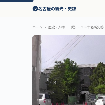
ン
🚇
テ
名古屋の観光・史跡
ン
ツ
へ
ホーム
歴史・人物
愛知・３８市名所史跡
ス
キ
ッ
プ