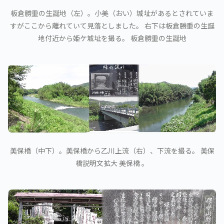
板倉勝重の生誕地（左）。小美（おい）城址があるとされていま
すがここから離れていて見落としました。 右下は板倉勝重の生誕
地付近から姫ケ城址を撮る。 板倉勝重の生誕地
美保橋（中下）。美保橋から乙川上流（右）、下流を撮る。 美保
橋説明文拡大 美保橋 。