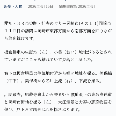
歴史・人物
2026年4月15日
編集部確認 2026年4月
愛知・３８市史跡・社寺めぐりー岡崎市(その１３)岡崎市
１１回目の訪問は岡崎市東部方面から南部方面を回りなが
ら旅を続けます。
板倉勝重の生誕地（左）。小美（おい）城址があるとされ
ていますがここから離れていて見落としました。
右下は板倉勝重の生誕地付近から姫ケ城址を撮る。美保橋
（中下）。美保橋から乙川上流（右）、下流を撮る。
。胎蔵寺。胎蔵寺裏山から登る姫ケ城址眼下の東名高速道
と岡崎市街地を撮る（左）。大江定基と力寿の悲恋物語を
偲び、見下ろす風景は心を揺さぶります。