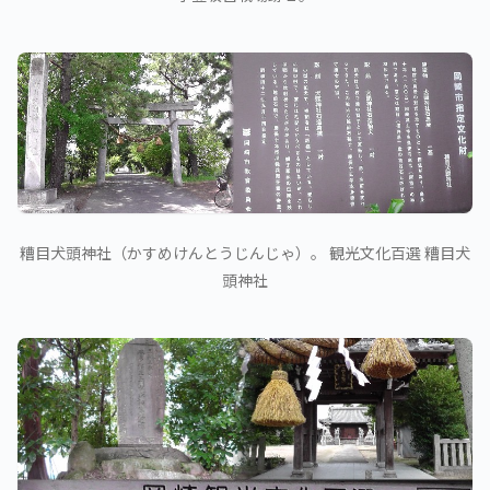
糟目犬頭神社（かすめけんとうじんじゃ）。 観光文化百選 糟目犬
頭神社