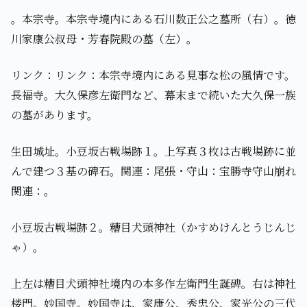
。本宗寺。本宗寺境内にある石川数正公之墓所（右）。徳
川家康公叔母・芳春院殿の墓（左）。
リンク：リンク：本宗寺境内にある見事な松の風情です。
長福寺。大久保彦左衛門など、幕末まで続いた大久保一族
の墓があります。
生田城址。小豆坂古戦場跡１。上写真３枚は古戦場跡に並
んで建つ３基の碑石。関連：尾張・守山：宝勝寺守山崩れ
関連：。
小豆坂古戦場跡２。糟目犬頭神社（かすめけんとうじんじ
ゃ）。
上左は糟目犬頭神社境内の本多作左衛門生誕碑。右は神社
楼門。妙国寺。妙国寺は、家康公、秀忠公、家光公の三代