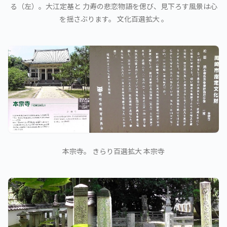
る（左）。大江定基と 力寿の悲恋物語を偲び、見下ろす風景は心
を揺さぶります。 文化百選拡大 。
本宗寺。 きらり百選拡大 本宗寺