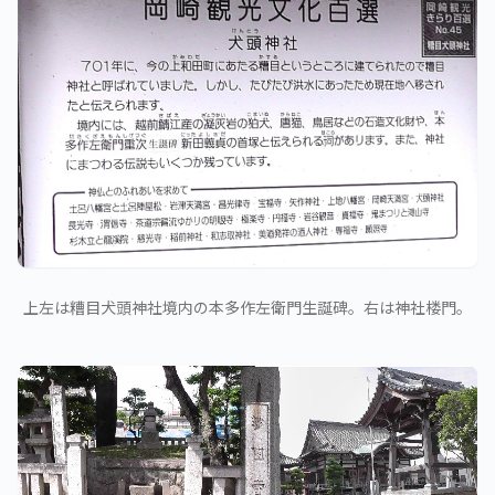
上左は糟目犬頭神社境内の本多作左衛門生誕碑。右は神社楼門。