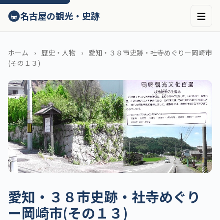
ン
🚇
名古屋の観光・史跡
☰
テ
ン
ツ
へ
ホーム
歴史・人物
愛知・３８市史跡・社寺めぐりー岡崎市
ス
(その１３)
キ
ッ
プ
愛知・３８市史跡・社寺めぐり
ー岡崎市(その１３)