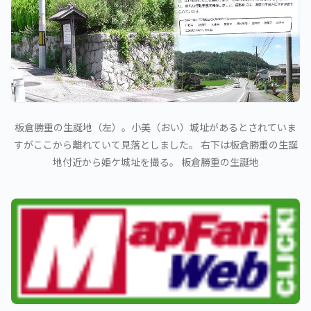
板倉勝重の生誕地（左）。小美（おい）城址があるとされていま
すがここから離れていて見落としました。 右下は板倉勝重の生誕
地付近から姫ケ城址を撮る。 板倉勝重の生誕地