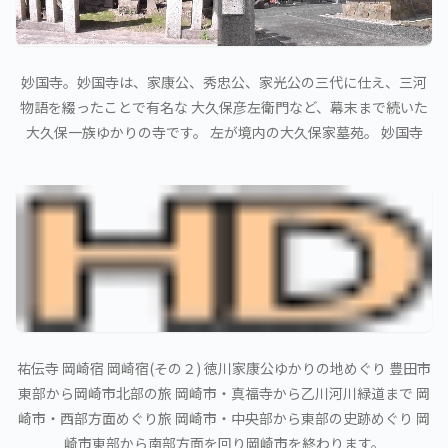
妙国寺。妙国寺は、家康公、秀忠公、家光公の三代に仕え、三河
物語を綴ったことで有名な 大久保彦左衛門など、幕末まで続いた
大久保一族ゆかりの寺です。 左が境内の大久保家墓苑。 妙国寺
祐伝寺 岡崎宿 岡崎宿(その２) 徳川家康公ゆかりの地めぐり 豊田市
東部から岡崎市北部の旅 岡崎市・真福寺から乙川河川緑道まで 岡
崎市・西部方面めぐり旅 岡崎市・中央部から東部の史跡めぐり 岡
崎市東部から南部方面を回り岡崎市を終わります。