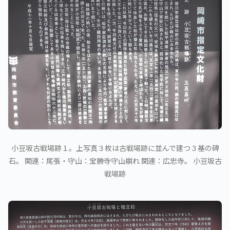
小豆坂古戦場跡１。上写真３枚は古戦場跡に並んで建つ３基の碑
石。 関連：尾張・守山：宝勝寺守山崩れ 関連：広忠寺。 小豆坂古
戦場跡