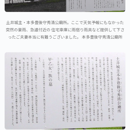
土井城主・本多豊後守秀清公廟所。ここで天気予報にもなかった
突然の豪雨、急遽付近の 住宅車庫に雨宿り雨具など提供して下さ
ったご夫妻本当に有難うございました。 本多豊後守秀清公廟所