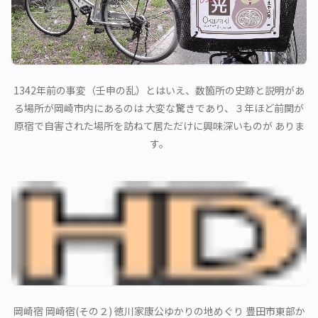
1342年前の事変（壬申の乱）とはいえ、数箇所の史跡と説明があ
る場所が岡崎市内にあるのは 大変な驚きであり、３年ほど前関が
原宿で自害された場所を訪ねて居ただけに興味深いものが ありま
す。
岡崎宿 岡崎宿(その２) 徳川家康公ゆかりの地めぐり 豊田市東部か