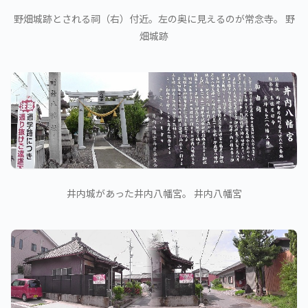
野畑城跡とされる祠（右）付近。左の奥に見えるのが常念寺。 野
畑城跡
井内城があった井内八幡宮。 井内八幡宮