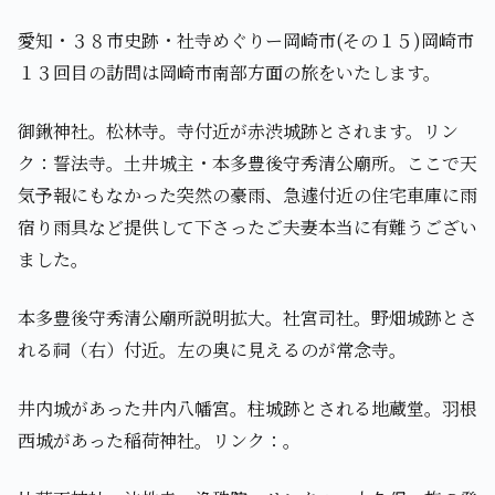
愛知・３８市史跡・社寺めぐりー岡崎市(その１５)岡崎市
１３回目の訪問は岡崎市南部方面の旅をいたします。
御鍬神社。松林寺。寺付近が赤渋城跡とされます。リン
ク：誓法寺。土井城主・本多豊後守秀清公廟所。ここで天
気予報にもなかった突然の豪雨、急遽付近の住宅車庫に雨
宿り雨具など提供して下さったご夫妻本当に有難うござい
ました。
本多豊後守秀清公廟所説明拡大。社宮司社。野畑城跡とさ
れる祠（右）付近。左の奥に見えるのが常念寺。
井内城があった井内八幡宮。柱城跡とされる地蔵堂。羽根
西城があった稲荷神社。リンク：。