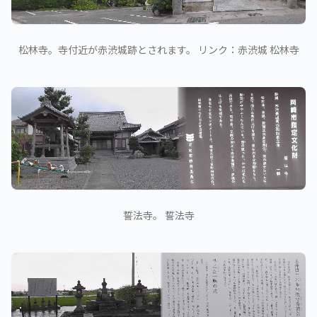
松林寺。寺付近が赤渋城跡とされます。 リンク：赤渋城 松林寺
誓法寺。 誓法寺