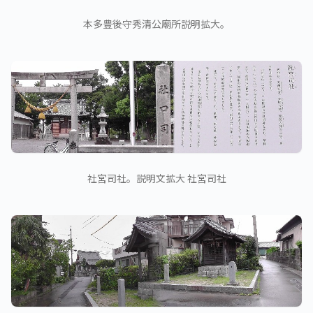
本多豊後守秀清公廟所説明拡大。
社宮司社。説明文拡大 社宮司社