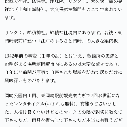
比蘇天神社。法性寺。浄珠院。リンク：。大久保一族の発
祥地（上和田城跡）。大久保彦左衛門もここで生まれてい
ます。
リンク：。綿積神社。綿積神社境内にあります。名鉄・東
岡崎駅前に建つ「江戸のふるさと岡崎」の大きな案内板。
1342年前の事変（壬申の乱）とはいえ、数箇所の史跡と
説明がある場所が岡崎市内にあるのは大変な驚きであり、
３年ほど前関が原宿で自害された場所を訪ねて居ただけに
興味深いものがあります。
岡崎公園内１回、東岡崎駅前観光案内所で7回お世話にな
ったレンタサイクル(いずれも無料)、有難うございまし
た。人相は良くないけどこのマークのお陰で親切に教えて
下さった方、雨具を提供して下さった方本当に有難うござ