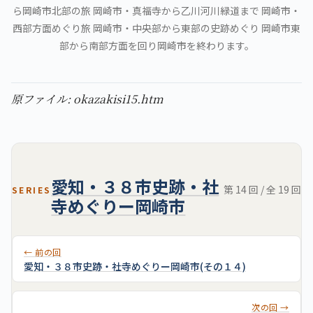
ら岡崎市北部の旅 岡崎市・真福寺から乙川河川緑道まで 岡崎市・
西部方面めぐり旅 岡崎市・中央部から東部の史跡めぐり 岡崎市東
部から南部方面を回り岡崎市を終わります。
原ファイル: okazakisi15.htm
愛知・３８市史跡・社
第 14 回 / 全 19 回
SERIES
寺めぐりー岡崎市
← 前の回
愛知・３８市史跡・社寺めぐりー岡崎市(その１４)
次の回 →