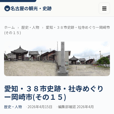
ン
🚇
名古屋の観光・史跡
☰
テ
ン
ツ
へ
ホーム
歴史・人物
愛知・３８市史跡・社寺めぐりー岡崎市
ス
(その１５)
キ
ッ
プ
愛知・３８市史跡・社寺めぐり
ー岡崎市(その１５)
歴史・人物
2026年4月15日
編集部確認 2026年4月