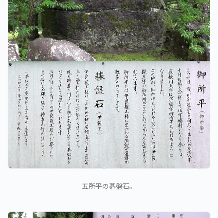
五所平の碁盤石。