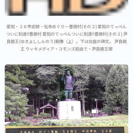
愛知・３８市史跡・社寺めぐりー豊根村(その２) 愛知のてっぺん
ついに到達!!豊根村 愛知のてっぺんついに到達!!豊根村(その２) 尹
良親王(ゆきよししんのう)銅像（上）。下は台座の碑文。 尹良親
王 ウィキメディア・コモンズ経由で・尹良親王御