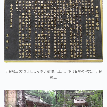
尹良親王(ゆきよししんのう)銅像（上）。下は台座の碑文。 尹良
親王