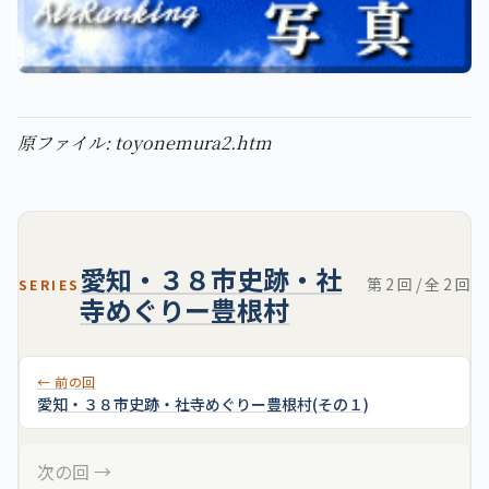
原ファイル: toyonemura2.htm
愛知・３８市史跡・社
第 2 回 / 全 2 回
SERIES
寺めぐりー豊根村
← 前の回
愛知・３８市史跡・社寺めぐりー豊根村(その１)
次の回 →