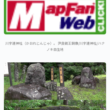
川宇連神社（かおれじんじゃ）。 尹良親王銅像/川宇連神社/ハナ
ノキ自生地