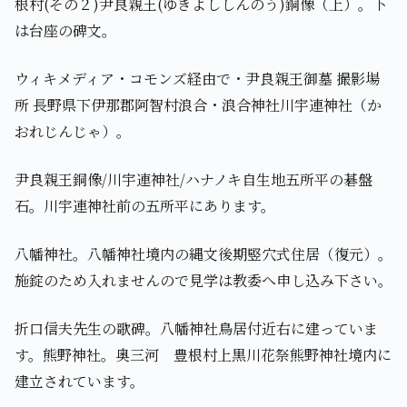
根村(その２)尹良親王(ゆきよししんのう)銅像（上）。下
は台座の碑文。
ウィキメディア・コモンズ経由で・尹良親王御墓 撮影場
所 長野県下伊那郡阿智村浪合・浪合神社川宇連神社（か
おれじんじゃ）。
尹良親王銅像/川宇連神社/ハナノキ自生地五所平の碁盤
石。川宇連神社前の五所平にあります。
八幡神社。八幡神社境内の縄文後期竪穴式住居（復元）。
施錠のため入れませんので見学は教委へ申し込み下さい。
折口信夫先生の歌碑。八幡神社鳥居付近右に建っていま
す。熊野神社。奥三河 豊根村上黒川花祭熊野神社境内に
建立されています。