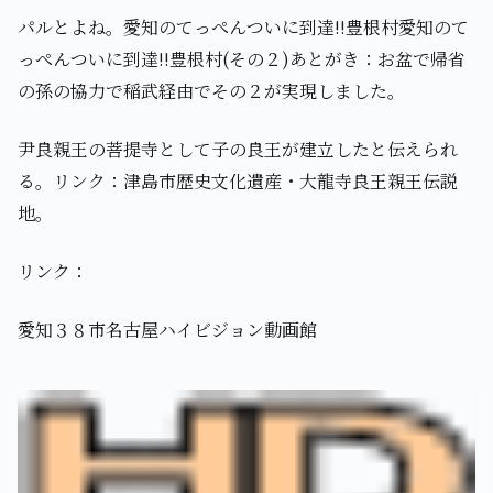
パルとよね。愛知のてっぺんついに到達!!豊根村愛知のて
っぺんついに到達!!豊根村(その２)あとがき：お盆で帰省
の孫の協力で稲武経由でその２が実現しました。
尹良親王の菩提寺として子の良王が建立したと伝えられ
る。リンク：津島市歴史文化遺産・大龍寺良王親王伝説
地。
リンク：
愛知３８市名古屋ハイビジョン動画館