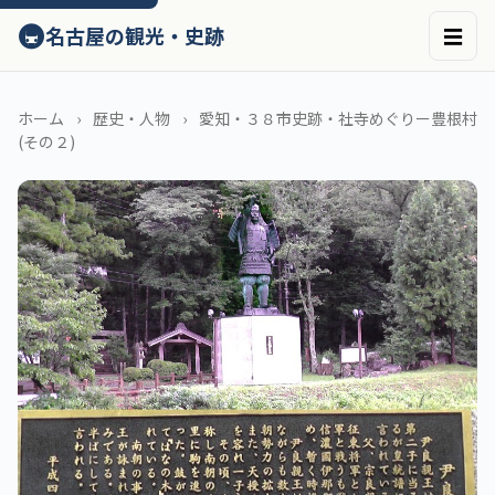
ン
🚇
名古屋の観光・史跡
☰
テ
ン
ツ
へ
ホーム
歴史・人物
愛知・３８市史跡・社寺めぐりー豊根村
ス
(その２)
キ
ッ
プ