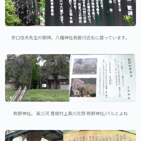
折口信夫先生の歌碑。八幡神社鳥居付近右に建っています。
熊野神社。 奥三河 豊根村上黒川花祭 熊野神社/パルとよね