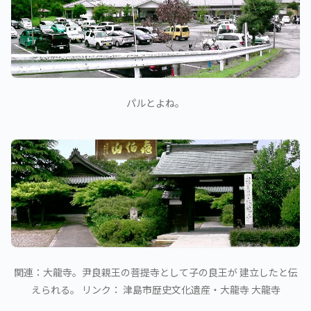
パルとよね。
関連：大龍寺。尹良親王の菩提寺として子の良王が 建立したと伝
えられる。 リンク： 津島市歴史文化遺産・大龍寺 大龍寺