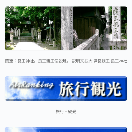
関連：良王神社。良王親王伝説地。 説明文拡大 尹良親王 良王神社
旅行・観光