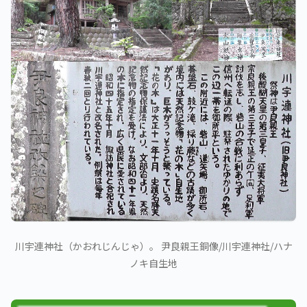
川宇連神社（かおれじんじゃ）。 尹良親王銅像/川宇連神社/ハナ
ノキ自生地