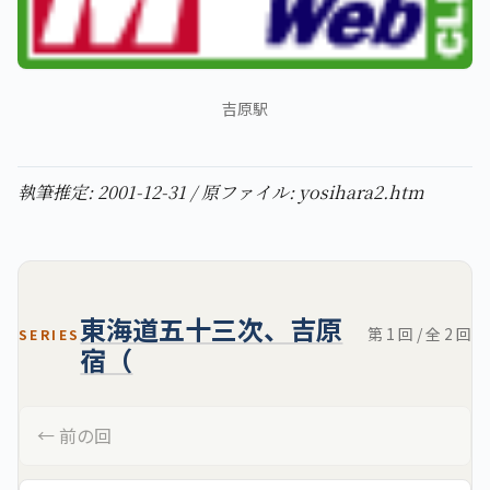
吉原駅
執筆推定: 2001-12-31 / 原ファイル: yosihara2.htm
東海道五十三次、吉原
第 1 回 / 全 2 回
SERIES
宿（
← 前の回