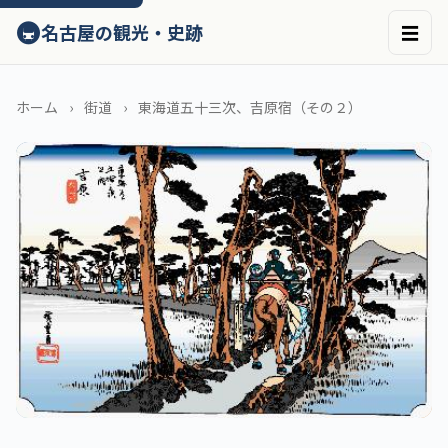
ン
🚇
名古屋の観光・史跡
☰
テ
ン
ツ
へ
ホーム
街道
東海道五十三次、吉原宿（その２）
ス
キ
ッ
プ