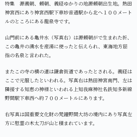
特集 源義朝、頼朝、義経ゆかりの地源頼朝出生地。熱田
神宮西にあり神宮西駅下車妙音通駅から北へ１００メート
ルのところにある龍泉寺です。
山門前にある亀井水（写真右）は源頼朝がで生まれた折、
この亀井の湧水を産湯に使ったと伝えられ、東海地方屈
指の名泉と言われた。
またこの寺の横の道は鎌倉街道であったとされる。義経は
ここで元服したといわれる。写真右は熱田神宮南門、左は
隣接する知恵の神様といわれる上知我麻神社名鉄知多新線
野間駅下車西へ約７００メートルにあります。
右写真は国重要文化財の梵鐘野間大坊の境内にあり写真左
方に慰霊の木太刀が山と積まれています。