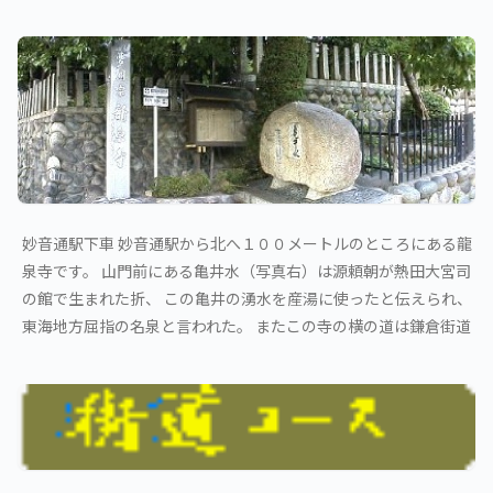
妙音通駅下車 妙音通駅から北へ１００メートルのところにある龍
泉寺です。 山門前にある亀井水（写真右）は源頼朝が熱田大宮司
の館で生まれた折、 この亀井の湧水を産湯に使ったと伝えられ、
東海地方屈指の名泉と言われた。 またこの寺の横の道は鎌倉街道