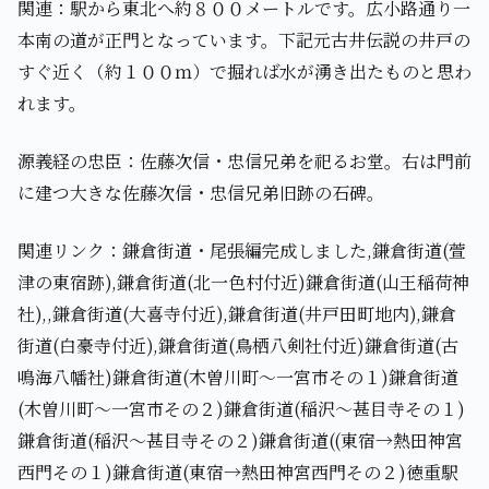
関連：駅から東北へ約８００メートルです。広小路通り一
本南の道が正門となっています。下記元古井伝説の井戸の
すぐ近く（約１００ｍ）で掘れば水が湧き出たものと思わ
れます。
源義経の忠臣：佐藤次信・忠信兄弟を祀るお堂。右は門前
に建つ大きな佐藤次信・忠信兄弟旧跡の石碑。
関連リンク：鎌倉街道・尾張編完成しました,鎌倉街道(萱
津の東宿跡),鎌倉街道(北一色村付近)鎌倉街道(山王稲荷神
社),,鎌倉街道(大喜寺付近),鎌倉街道(井戸田町地内),鎌倉
街道(白豪寺付近),鎌倉街道(鳥栖八剣社付近)鎌倉街道(古
鳴海八幡社)鎌倉街道(木曽川町～一宮市その１)鎌倉街道
(木曽川町～一宮市その２)鎌倉街道(稲沢～甚目寺その１)
鎌倉街道(稲沢～甚目寺その２)鎌倉街道((東宿→熱田神宮
西門その１)鎌倉街道(東宿→熱田神宮西門その２)徳重駅