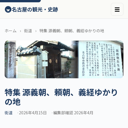
ン
🚇
名古屋の観光・史跡
☰
テ
ン
ツ
へ
ホーム
街道
特集 源義朝、頼朝、義経ゆかりの地
ス
キ
ッ
プ
特集 源義朝、頼朝、義経ゆかり
の地
街道
2026年4月15日
編集部確認 2026年4月