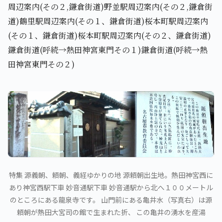
周辺案内(その２,鎌倉街道)野並駅周辺案内(その２,鎌倉街
道)鶴里駅周辺案内(その１、鎌倉街道)桜本町駅周辺案内
(その１、鎌倉街道)桜本町駅周辺案内(その２、鎌倉街道)
鎌倉街道(呼続→熱田神宮東門その１)鎌倉街道(呼続→熱
田神宮東門その２)
特集 源義朝、頼朝、義経ゆかりの地 源頼朝出生地。熱田神宮西に
あり神宮西駅下車 妙音通駅下車 妙音通駅から北へ１００メートル
のところにある龍泉寺です。 山門前にある亀井水（写真右）は源
頼朝が熱田大宮司の館で生まれた折、 この亀井の湧水を産湯