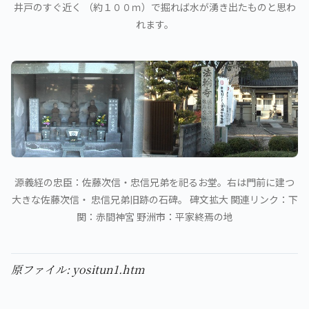
井戸のすぐ近く （約１００ｍ）で掘れば水が湧き出たものと思わ
れます。
源義経の忠臣：佐藤次信・忠信兄弟を祀るお堂。右は門前に建つ
大きな佐藤次信・ 忠信兄弟旧跡の石碑。 碑文拡大 関連リンク：下
関：赤間神宮 野洲市：平家終焉の地
原ファイル: yositun1.htm