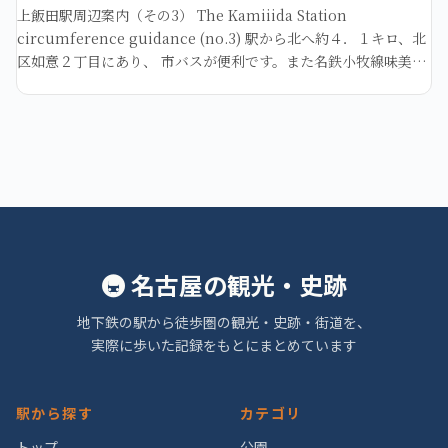
上飯田駅周辺案内（その3） The Kamiiida Station
circumference guidance (no.3) 駅から北へ約４．１キロ、北
区如意２丁目にあり、 市バスが便利です。また名鉄小牧線味美駅
下車西へ約１．７キロ
🚇 名古屋の観光・史跡
地下鉄の駅から徒歩圏の観光・史跡・街道を、
実際に歩いた記録をもとにまとめています
駅から探す
カテゴリ
トップ
公園