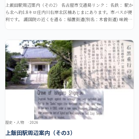
上飯田駅周辺案内（その2） 名古屋市交通局リンク： 名鉄： 駅か
ら北へ約1.8キロ庄内川右岸北区楠あじまにあります。市バスが便
利です。 護国院の近くを通る：稲置街道(別名：木曾街道) 味鋺神
社。 上記味鋺神社境内にあります。こ
歴史・人物
2026
上飯田駅周辺案内（その3）