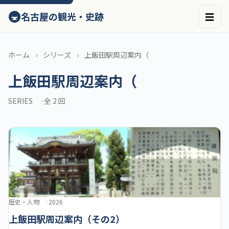
ン
🚇
名古屋の観光・史跡
☰
テ
ン
ツ
へ
ホーム
シリーズ
上飯田駅周辺案内（
ス
上飯田駅周辺案内（
キ
ッ
プ
SERIES
全 2 回
歴史・人物
2026
上飯田駅周辺案内（その2）