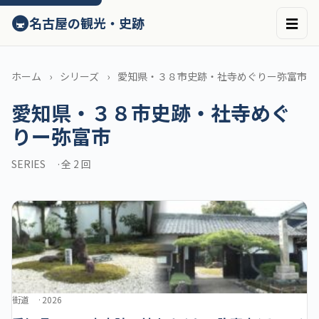
ン
🚇
名古屋の観光・史跡
☰
テ
ン
ツ
へ
ホーム
シリーズ
愛知県・３８市史跡・社寺めぐりー弥富市
ス
愛知県・３８市史跡・社寺めぐ
キ
ッ
りー弥富市
プ
SERIES
全 2 回
街道
2026