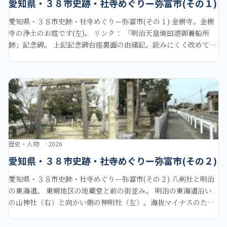
愛知県・３８市史跡・社寺めぐりー弥富市(その１)
愛知県・３８市史跡・社寺めぐりー弥富市(その１) 金樹寺。金樹
寺の浄土のお庭です(左)。 リンク： 「明治天皇焼田港御着船所
跡」記念碑。 上記記念碑台座裏面の由緒記。読みにくく改めてこ
こに当サイトの判断で掲載します。 「明治天皇は明治
歴史・人物
2026
愛知県・３８市史跡・社寺めぐりー弥富市(その２)
愛知県・３８市史跡・社寺めぐりー弥富市(その２) 八剣社と明治
の東海道。 東蜆地区の地蔵堂と前の街並み。 明治の東海道沿い
の山神社（右）と向かい側の神明社（左）。海抜マイナスのため
水屋作りとなっています。 山神社境内の「二つお宮