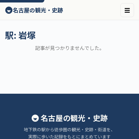
ン
🚇
名古屋の観光・史跡
☰
テ
ン
ツ
へ
駅:
岩塚
ス
キ
記事が見つかりませんでした。
ッ
プ
🚇 名古屋の観光・史跡
地下鉄の駅から徒歩圏の観光・史跡・街道を、
実際に歩いた記録をもとにまとめています