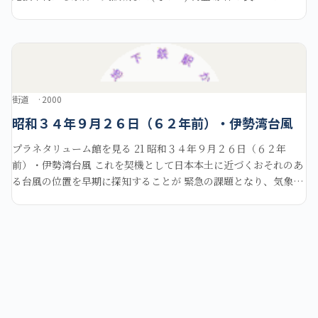
つ」 仲の良かった「はる」 左：「
街道
2000
昭和３４年９月２６日（６２年前）・伊勢湾台風
プラネタリューム館を見る 21 昭和３４年９月２６日（６２年
前）・伊勢湾台風 これを契機として日本本土に近づくおそれのあ
る台風の位置を早期に探知することが 緊急の課題となり、気象庁
が我が国初の気象レーダーを富士山に設置することとなりまし