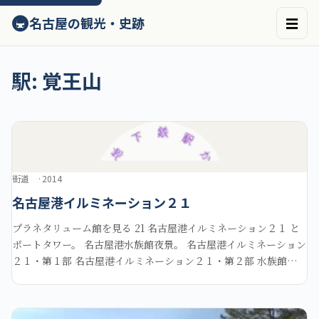
ン
🚇
名古屋の観光・史跡
☰
テ
ン
ツ
へ
駅:
覚王山
ス
キ
ッ
プ
街道
2014
名古屋港イルミネーション２１
プラネタリューム館を見る 21 名古屋港イルミネーション２１ と
ポートタワー。 名古屋港水族館夜景。 名古屋港イルミネーション
２１・第１部 名古屋港イルミネーション２１・第２部 水族館北に
ある名古屋港シートレインランドの夜景も