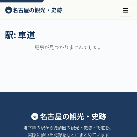
ン
🚇
名古屋の観光・史跡
☰
テ
ン
ツ
へ
駅:
車道
ス
キ
記事が見つかりませんでした。
ッ
プ
🚇 名古屋の観光・史跡
地下鉄の駅から徒歩圏の観光・史跡・街道を、
実際に歩いた記録をもとにまとめています