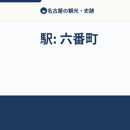
ン
🚇
テ
名古屋の観光・史跡
ン
ツ
へ
駅:
六番町
ス
キ
ッ
プ