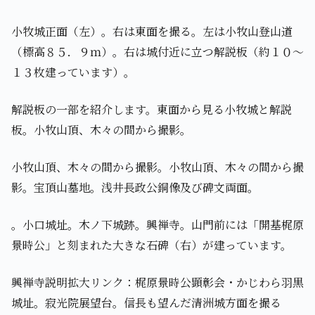
小牧城正面（左）。右は東面を撮る。左は小牧山登山道
（標高８５．９ｍ）。右は城付近に立つ解説板（約１０～
１３枚建っています）。
解説板の一部を紹介します。東面から見る小牧城と解説
板。小牧山頂、木々の間から撮影。
小牧山頂、木々の間から撮影。小牧山頂、木々の間から撮
影。宝頂山墓地。浅井長政公銅像及び碑文両面。
。小口城址。木ノ下城跡。興禅寺。山門前には「開基梶原
景時公」と刻まれた大きな石碑（右）が建っています。
興禅寺説明拡大リンク：梶原景時公顕彰会・かじわら羽黒
城址。寂光院展望台。信長も望んだ清洲城方面を撮る