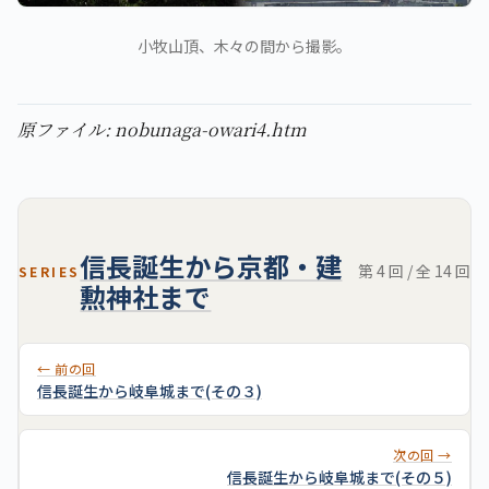
小牧山頂、木々の間から撮影。
原ファイル: nobunaga-owari4.htm
信長誕生から京都・建
第 4 回 / 全 14 回
SERIES
勲神社まで
← 前の回
信長誕生から岐阜城まで(その３)
次の回 →
信長誕生から岐阜城まで(その５)