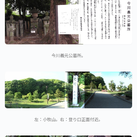
今川義元公墓所。
左：小牧山。右：登り口正面付近。