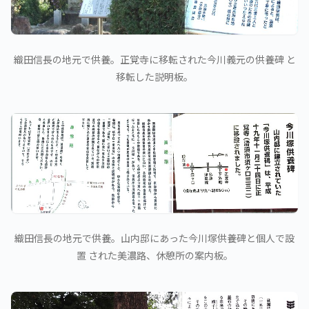
織田信長の地元で供養。正覚寺に移転された今川義元の供養碑 と
移転した説明板。
織田信長の地元で供養。山内邸にあった今川塚供養碑と個人で設
置 された美濃路、休憩所の案内板。