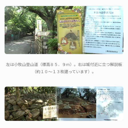
左は小牧山登山道（標高８５．９ｍ）。右は城付近に立つ解説板
（約１０～１３枚建っています）。