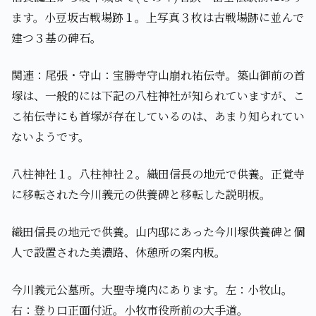
ます。小豆坂古戦場跡１。上写真３枚は古戦場跡に並んで
建つ３基の碑石。
関連：尾張・守山：宝勝寺守山崩れ祐伝寺。築山御前の首
塚は、一般的には下記の八柱神社が知られていますが、こ
こ祐伝寺にも首塚が存在しているのは、あまり知られてい
ないようです。
八柱神社１。八柱神社２。織田信長の地元で供養。正覚寺
に移転された今川義元の供養碑と移転した説明板。
織田信長の地元で供養。山内邸にあった今川塚供養碑と個
人で設置された美濃路、休憩所の案内板。
今川義元公墓所。大聖寺境内にあります。左：小牧山。
右：登り口正面付近。小牧市役所前の大手道。