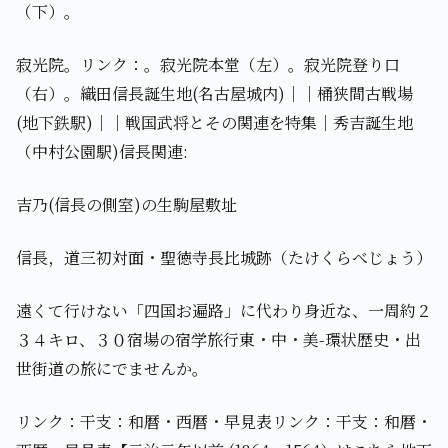
（下）。
寂光院。リンク：。寂光院本堂（左）。寂光院登り口
（右）。織田信長誕生地(名古屋城内)｜｜桶狭間古戦場
(地下鉄駅)｜｜戦国武将とその関連を特集｜秀吉誕生地
（中村公園駅)信長関連:
吉乃(信長の側室)の生駒屋敷址
信長，道三初対面・聖徳寺長比城跡（たけくらべじょう）
遠くて行けない「四国お遍路」に代わり身近な、一周約２
３４キロ、３０宿場の宿学旅行東・中・美-環状歴史・出
世街道の旅にでませんか。
リンク：干支：和暦・西暦・早見表リンク：干支：和暦・