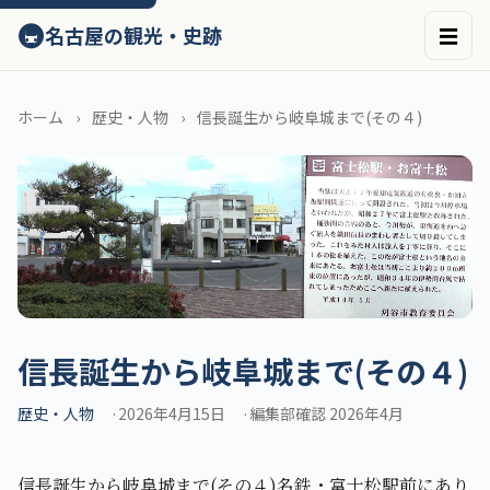
ン
🚇
名古屋の観光・史跡
☰
テ
ン
ツ
へ
ホーム
歴史・人物
信長誕生から岐阜城まで(その４)
ス
キ
ッ
プ
信長誕生から岐阜城まで(その４)
歴史・人物
2026年4月15日
編集部確認 2026年4月
信長誕生から岐阜城まで(その４)名鉄・富士松駅前にあり