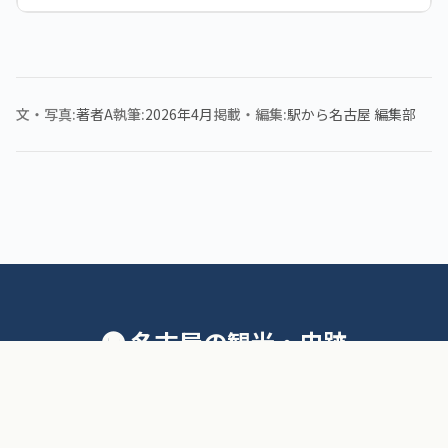
文・写真
著者A
執筆
2026年4月
掲載・編集
駅から名古屋 編集部
🚇 名古屋の観光・史跡
地下鉄の駅から徒歩圏の観光・史跡・街道を、
実際に歩いた記録をもとにまとめています