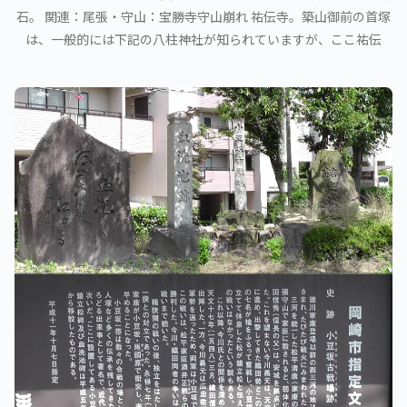
石。 関連：尾張・守山：宝勝寺守山崩れ 祐伝寺。築山御前の首塚
は、一般的には下記の八柱神社が知られていますが、ここ祐伝