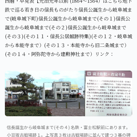
西暦・早見表【元治元年以前 (1864～1564）はこちら地下
鉄で巡る若き日の信長ものがたり信長公誕生から岐阜城ま
で(岐阜城下町)信長公誕生から岐阜城まで(その１)信長公
誕生から岐阜城まで(その２)信長公誕生から岐阜城まで
(その３)(その１１・信長公居館跡特集)(その１２・岐阜城
から本能寺まで）(その１３・本能寺から旧二条城まで）
(その１４・阿弥陀寺から建勲神社まで）リンク：
信長誕生から岐阜城まで(その４) 名鉄・富士松駅前にあります。
小豆坂古戦場跡１。上写真３枚は古戦場跡に並んで建つ３基の碑