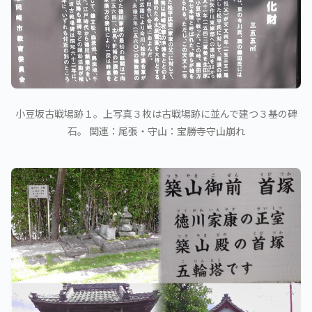
小豆坂古戦場跡１。上写真３枚は古戦場跡に並んで建つ３基の碑
石。 関連：尾張・守山：宝勝寺守山崩れ