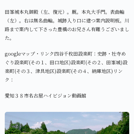
田峯城本丸御殿（左、復元）。厩。本丸大手門。表曲輪
（左）。右は無名曲輪。城跡入り口に建つ案内説明板。川
路まで案内して下さった豊橋のお兄さん有難うございまし
た。
googleマップ・リンク四谷千枚田設楽町：史跡・社寺め
ぐり設楽町(その１、田口地区)設楽町(その２、田峯城)設
楽町(その３、津具地区)設楽町(その４、納庫地区)リン
ク：
愛知３８市名古屋ハイビジョン動画館