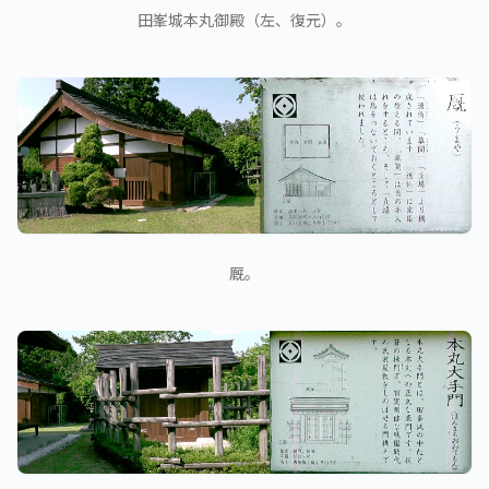
田峯城本丸御殿（左、復元）。
厩。