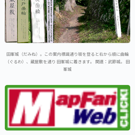
田峯城（だみね）。この案内標識通り坂を登ると右から順に曲輪
（ぐるわ）、蔵屋敷を通り 田峯城に着きます。 関連：武節城。 田
峯城