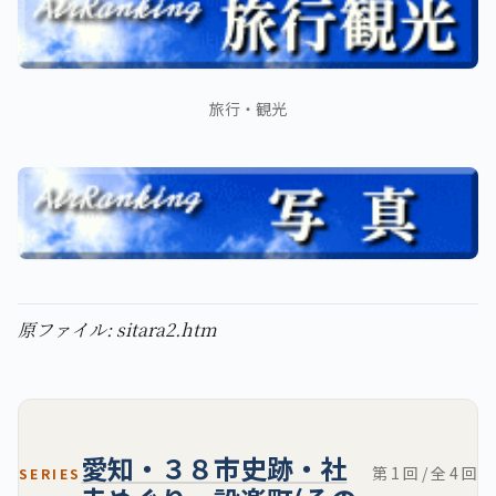
旅行・観光
原ファイル: sitara2.htm
愛知・３８市史跡・社
第 1 回 / 全 4 回
SERIES