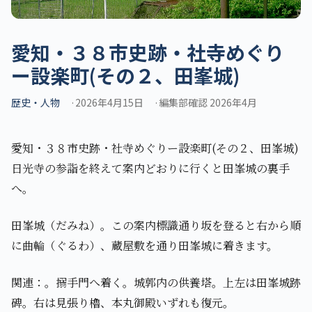
愛知・３８市史跡・社寺めぐり
ー設楽町(その２、田峯城)
歴史・人物
2026年4月15日
編集部確認 2026年4月
愛知・３８市史跡・社寺めぐりー設楽町(その２、田峯城)
日光寺の参詣を終えて案内どおりに行くと田峯城の裏手
へ。
田峯城（だみね）。この案内標識通り坂を登ると右から順
に曲輪（ぐるわ）、蔵屋敷を通り田峯城に着きます。
関連：。搦手門へ着く。城郭内の供養塔。上左は田峯城跡
碑。右は見張り櫓、本丸御殿いずれも復元。