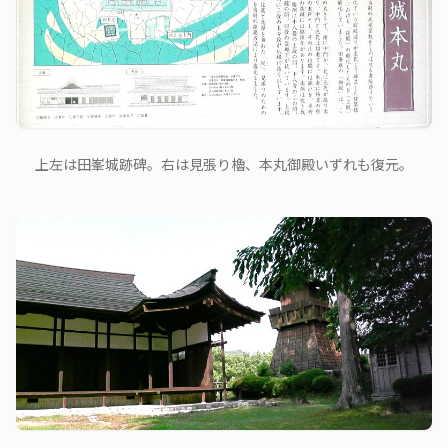
上左は田峯城跡碑。右は見張り櫓、本丸御殿いずれも復元。