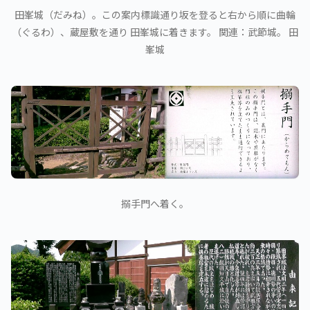
田峯城（だみね）。この案内標識通り坂を登ると右から順に曲輪
（ぐるわ）、蔵屋敷を通り 田峯城に着きます。 関連：武節城。 田
峯城
搦手門へ着く。