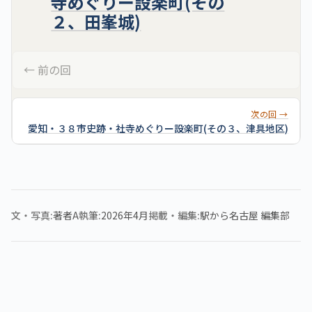
寺めぐりー設楽町(その
２、田峯城)
← 前の回
次の回 →
愛知・３８市史跡・社寺めぐりー設楽町(その３、津具地区)
文・写真
著者A
執筆
2026年4月
掲載・編集
駅から名古屋 編集部