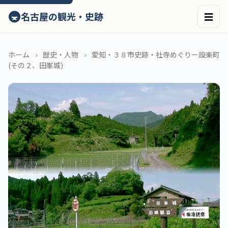
ン
🚇
名古屋の観光・史跡
☰
テ
ン
ツ
へ
ホーム
歴史・人物
愛知・３８市史跡・社寺めぐりー設楽町
ス
(その２、田峯城)
キ
ッ
プ