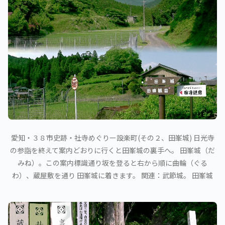
愛知・３８市史跡・社寺めぐりー設楽町(その２、田峯城) 日光寺
の参詣を終えて案内どおりに行くと田峯城の裏手へ。 田峯城（だ
みね）。この案内標識通り坂を登ると右から順に曲輪（ぐる
わ）、蔵屋敷を通り 田峯城に着きます。 関連：武節城。 田峯城