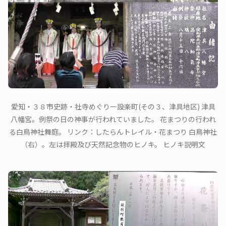
愛知・３８市史跡・社寺めぐりー設楽町(その３、津具地区) 津具
八幡宮。例祭の日の神事が行われていました。 花まつりの行われ
る白鳥神社舞庭。 リンク：したらんトレイル・花まつり 白鳥神社
（右）。左は拝殿及び天然記念物のヒノキ。 ヒノキ説明文