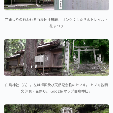
花まつりの行われる白鳥神社舞庭。 リンク：したらんトレイル・
花まつり
白鳥神社（右）。左は拝殿及び天然記念物のヒノキ。 ヒノキ説明
文 津具・花祭り。 Google マップ白鳥神社 。