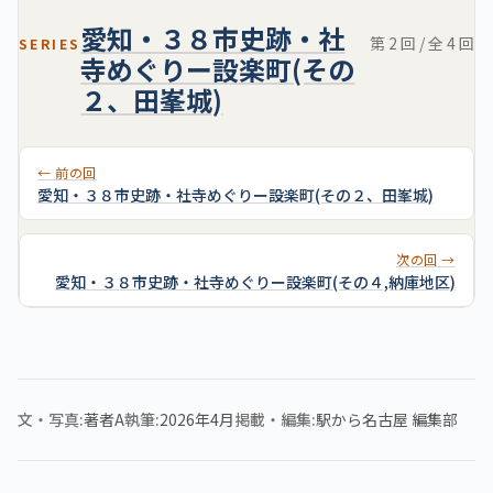
愛知・３８市史跡・社
第 2 回 / 全 4 回
SERIES
寺めぐりー設楽町(その
２、田峯城)
← 前の回
愛知・３８市史跡・社寺めぐりー設楽町(その２、田峯城)
次の回 →
愛知・３８市史跡・社寺めぐりー設楽町(その４,納庫地区)
文・写真
著者A
執筆
2026年4月
掲載・編集
駅から名古屋 編集部