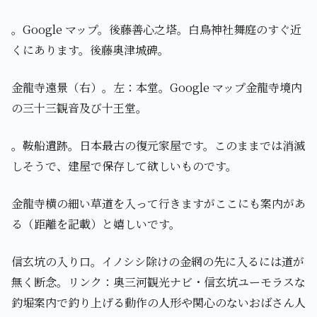
。Google マップ。後藤善心之塔。白鳥神社舞庭のすぐ近
くにあります。後藤奥津城碑。
金龍寺遠景（右）。左：本堂。Google マップ金龍寺境内
の三十三観音及び十王堂。
。鞍船遺跡。日本最古の復元家屋です。このままでは消滅
しそうで、建屋で保存して欲しいものです。
金龍寺横の細い草道を入って行きますがここにも案内があ
る（距離を記載）と嬉しいです。
信玄坑の入り口。イノシシ除けの金網の先に入るには道が
無く断念。リンク：奥三河観光ナビ・信玄坑ユーモラスな
釣堀案内で釣り上げる動作の人形や関心のないおばさん人