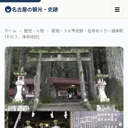
ン
🚇
名古屋の観光・史跡
☰
テ
ン
ツ
へ
ホーム
歴史・人物
愛知・３８市史跡・社寺めぐりー設楽町
ス
(その３、津具地区)
キ
ッ
プ