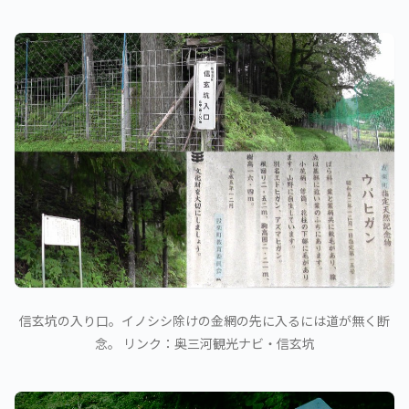
信玄坑の入り口。イノシシ除けの金網の先に入るには道が無く断
念。 リンク：奥三河観光ナビ・信玄坑