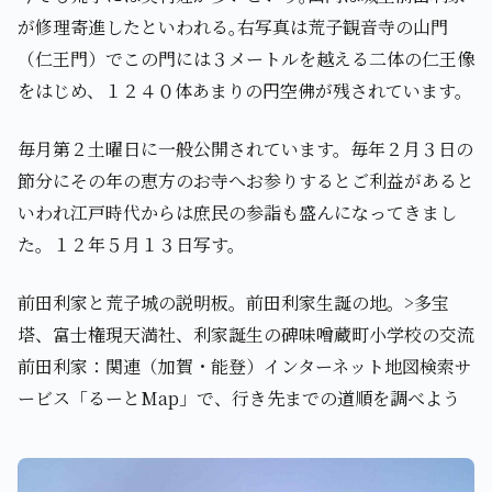
が修理寄進したといわれる｡右写真は荒子観音寺の山門
（仁王門）でこの門には３メートルを越える二体の仁王像
をはじめ、１２４０体あまりの円空佛が残されています。
毎月第２土曜日に一般公開されています。毎年２月３日の
節分にその年の恵方のお寺へお参りするとご利益があると
いわれ江戸時代からは庶民の参詣も盛んになってきまし
た。１２年５月１３日写す。
前田利家と荒子城の説明板。前田利家生誕の地。>多宝
塔、富士権現天満社、利家誕生の碑味噌蔵町小学校の交流
前田利家：関連（加賀・能登）インターネット地図検索サ
ービス「るーとMap」で、行き先までの道順を調べよう