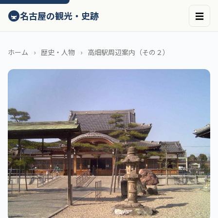
ン
🚇
名古屋の観光・史跡
☰
テ
ン
ツ
へ
ホーム
歴史・人物
高畑駅周辺案内（その２）
ス
キ
ッ
プ