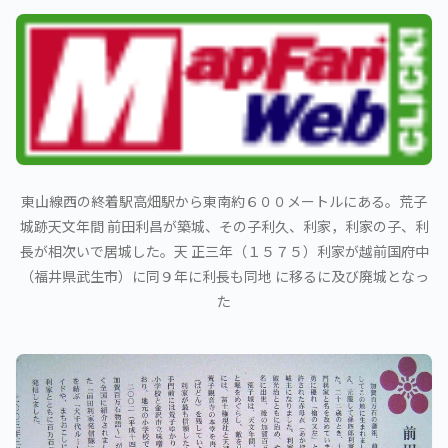
東山線西の終着駅高畑駅から東南約６００メートルにある。荒子
城跡天文年間 前田利昌が築城、その子利久、利家，利家の子、利
長が相次いで居城した。天 正三年（１５７５）利家が越前国府中
（福井県武生市）に同９年に利長も同地 に移るに及び廃城となっ
た