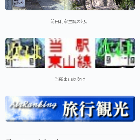
前田利家生誕の地。
当駅東山線次は