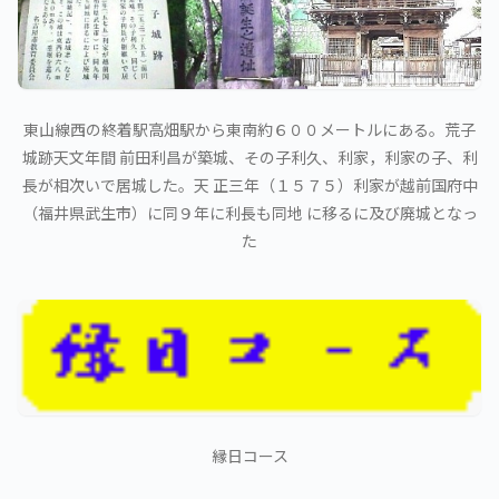
東山線西の終着駅高畑駅から東南約６００メートルにある。荒子
城跡天文年間 前田利昌が築城、その子利久、利家，利家の子、利
長が相次いで居城した。天 正三年（１５７５）利家が越前国府中
（福井県武生市）に同９年に利長も同地 に移るに及び廃城となっ
た
縁日コース