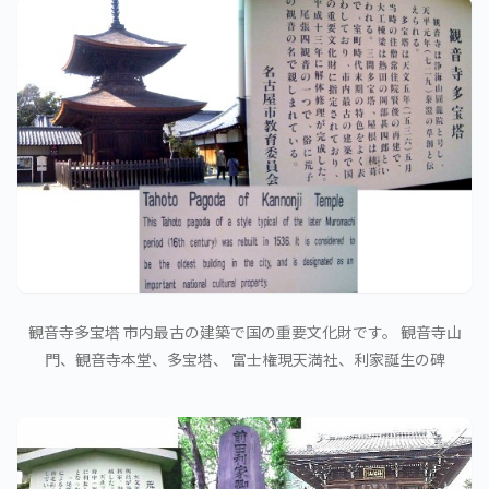
観音寺多宝塔 市内最古の建築で国の重要文化財です。 観音寺山
門、観音寺本堂、多宝塔、 富士権現天満社、利家誕生の碑