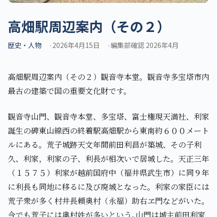
高畑駅周辺案内（その２）
歴史・人物
2026年4月15日
編集部確認 2026年4月
高畑駅周辺案内（その２）観音寺本堂。観音寺多宝塔市内
最古の建築で国の重要文化財です。
観音寺山門、観音寺本堂、多宝塔、富士権現天満社、利家
誕生の碑東山線西の終着駅高畑駅から東南約６００メート
ルにある。荒子城跡天文年間前田利昌が築城、その子利
久、利家，利家の子、利長が相次いで居城した。天正三年
（１５７５）利家が越前国府中（福井県武生市）に同９年
に利長も同地に移るに及び廃城となった。利家の家臣には
荒子衆が多く村井長頼奥村（永福）助右ヱ門などがいた｡
今でも荒子には奥村姓が多いという｡山門は城主前田利家