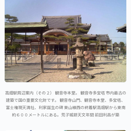
高畑駅周辺案内（その２） 観音寺本堂。 観音寺多宝塔 市内最古の
建築で国の重要文化財です。 観音寺山門、観音寺本堂、多宝塔、
富士権現天満社、利家誕生の碑 東山線西の終着駅高畑駅から東南
約６００メートルにある。荒子城跡天文年間 前田利昌が築