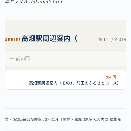
原ファイル: takahat2.htm
高畑駅周辺案内（
第 1 回 / 全 3 回
SERIES
← 前の回
次の回 →
高畑駅周辺案内（その3、前田のふるさとコース）
文・写真
著者A
執筆
2026年4月
掲載・編集
駅から名古屋 編集部