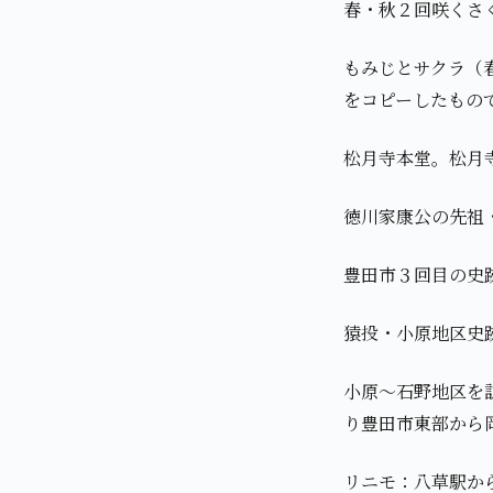
春・秋２回咲くさく
もみじとサクラ（
をコピーしたもの
松月寺本堂。松月
徳川家康公の先祖
豊田市３回目の史
猿投・小原地区史
小原～石野地区を
り豊田市東部から
リニモ：八草駅か