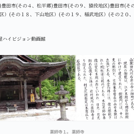
)豊田市(その４、松平郷)豊田市(その９、猿投地区)豊田市(
区）(その１８、下山地区）(その１９、稲武地区）(その２０、
屋ハイビジョン動画館
薬師寺１。 薬師寺