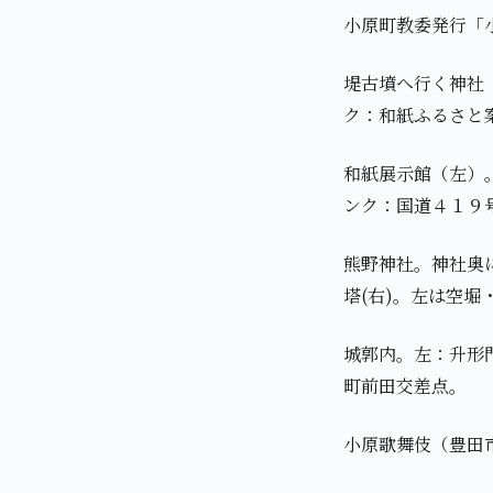
小原町教委発行「
堤古墳へ行く神社
ク：和紙ふるさと
和紙展示館（左）
ンク：国道４１９
熊野神社。神社奥
塔(右)。左は空堀
城郭内。左：升形
町前田交差点。
小原歌舞伎（豊田