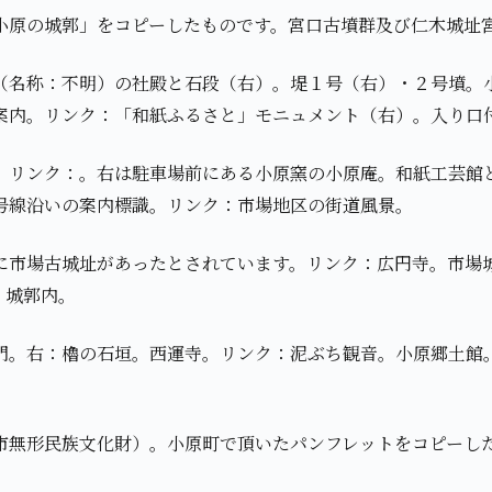
小原の城郭」をコピーしたものです。宮口古墳群及び仁木城址
（名称：不明）の社殿と石段（右）。堤１号（右）・２号墳。
案内。リンク：「和紙ふるさと」モニュメント（右）。入り口
。リンク：。右は駐車場前にある小原窯の小原庵。和紙工芸館
号線沿いの案内標識。リンク：市場地区の街道風景。
に市場古城址があったとされています。リンク：広円寺。市場
・城郭内。
門。右：櫓の石垣。西運寺。リンク：泥ぶち観音。小原郷土館
市無形民族文化財）。小原町で頂いたパンフレットをコピーし