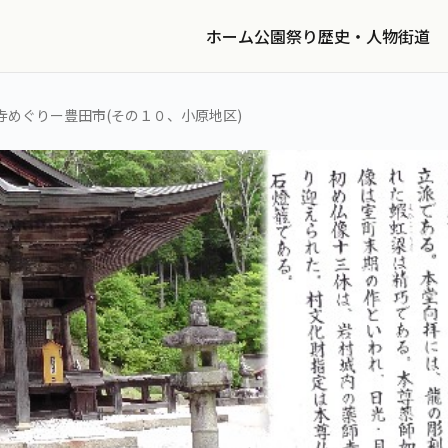
ホーム
公園
祭り
歴史・人物
街道
寺めぐりー豊田市(その１０、小原地区)