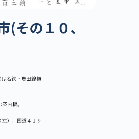
市(その１０、
問は名鉄・豊田線梅
。
の案内板。
（左）。国道４１９