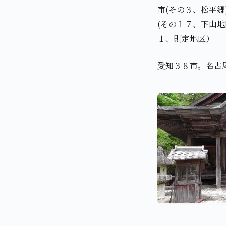
市(その３、松平郷
(その１７、下山地
１、則定地区）
愛知３８市。名古