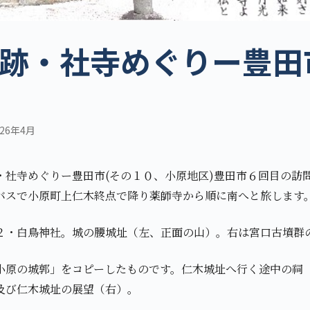
跡・社寺めぐりー豊田
26年4月
・社寺めぐりー豊田市(その１０、小原地区)豊田市６回目の訪
バスで小原町上仁木終点で降り薬師寺から順に南へと旅します
２・白鳥神社。城の腰城址（左、正面の山）。右は宮口古墳群
小原の城郭」をコピーしたものです。仁木城址へ行く途中の祠
及び仁木城址の展望（右）。