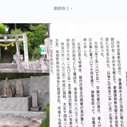
薬師寺２・