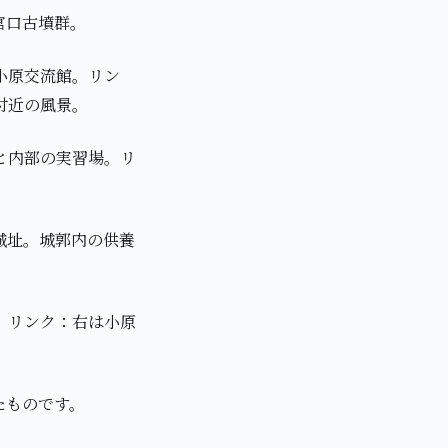
宮口古墳群。
小原交流館。リン
付近の風景。
と内部の実習場。リ
城址。城郭内の供養
。リンク：右は小原
たものです。