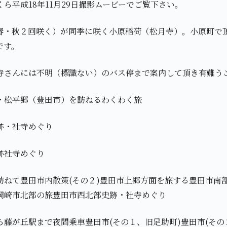
ら平成18年11月29日撮影ムービーでご覧下さい。
春・秋２回咲く）が同季に咲く小原稲荷（松月寺）。小原町で
です。
寺さんには不明（標識ない）のバス停まで案内して頂き有難う
・松平郷（豊田市）を訪ねるわくわく旅
跡・社寺めぐり
跡社寺めぐり
訪ねて豊田市内散策(その２)豊田市上郷方面を旅する豊田市南
岡崎市北部の旅豊田市西北部史跡・社寺めぐり
ら藤が丘駅まで夜間乗車豊田市(その１、旧足助町)豊田市(その