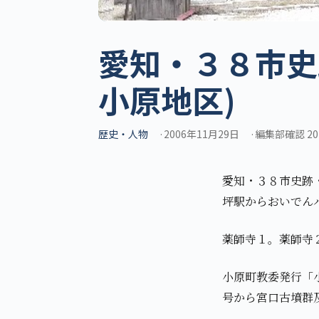
愛知・３８市史
小原地区)
歴史・人物
2006年11月29日
編集部確認 20
愛知・３８市史跡
坪駅からおいでん
薬師寺１。薬師寺
小原町教委発行「
号から宮口古墳群