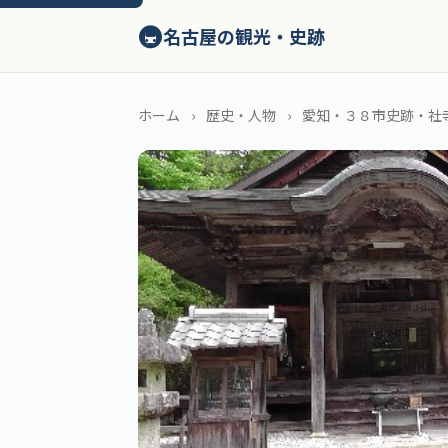
ン
🚇
テ
名古屋の観光・史跡
ン
ツ
へ
ホーム
歴史・人物
愛知・３８市史跡・社
ス
キ
ッ
プ