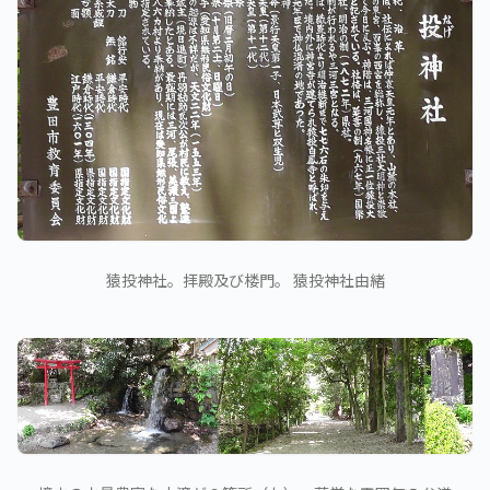
猿投神社。拝殿及び楼門。 猿投神社由緒