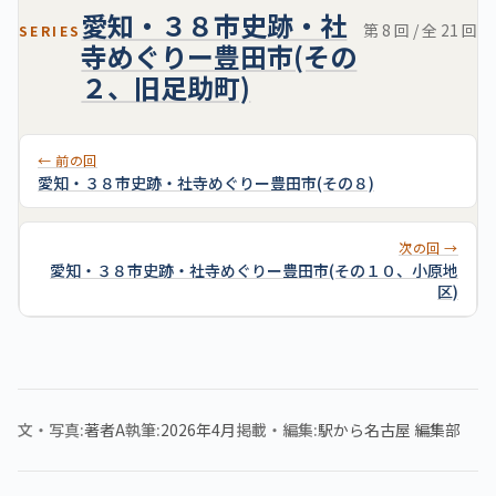
愛知・３８市史跡・社
第 8 回 / 全 21 回
SERIES
寺めぐりー豊田市(その
２、旧足助町)
← 前の回
愛知・３８市史跡・社寺めぐりー豊田市(その８)
次の回 →
愛知・３８市史跡・社寺めぐりー豊田市(その１０、小原地
区)
文・写真
著者A
執筆
2026年4月
掲載・編集
駅から名古屋 編集部