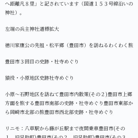
へ距離凡８里」と記されています（国道１５３号線沿いの
神社）。
左端の兵主神社道標拡大
徳川家康公の先祖・松平郷（豊田市）を訪ねるわくわく旅
豊田市３回目の史跡・社寺めぐり
猿投・小原地区史跡社寺めぐり
小原～石野地区を訪ねて豊田市内散策(その２)豊田市上郷
方面を旅する豊田市南部の史跡・社寺めぐり豊田市東部か
ら岡崎市北部の旅豊田市西北部史跡・社寺めぐり
リニモ：八草駅から藤が丘駅まで夜間乗車豊田市(その
１、旧足助町)豊田市(その２、旧足助町)豊田市(その３、