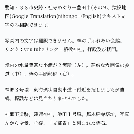
愛知・３８市史跡・社寺めぐりー豊田市(その９、猿投地
区)Google Translation(nihongo→English)テキスト文
字のみ翻訳できます。
写真内の文字は翻訳できません。棒の手ふれあい会館。
リンク：you tubeリンク：猿投神社。拝殿及び楼門。
境内の水量豊富な小滝が２箇所（左）。荘厳な雰囲気の参
道（中）。棒の手顕彰碑（右）。
神郷３号墳。東海環状自動車道下付近を捜しましたが遺
構、標識などは見当たりませんでした。
神郷下遺跡。建速神社。池田１号墳。舞木廃寺塔址。写真
左から全景、心礎、「文部省」と刻まれた標石。