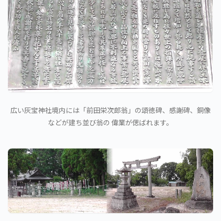
広い灰宝神社境内には「前田栄次郎翁」の頌徳碑、感謝碑、銅像
などが建ち並び翁の 偉業が偲ばれます。