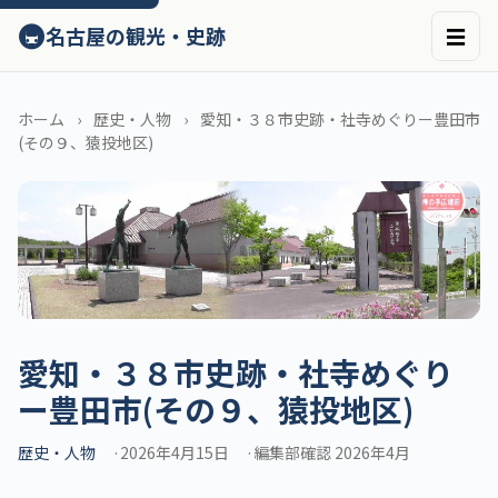
ン
🚇
名古屋の観光・史跡
☰
テ
ン
ツ
へ
ホーム
歴史・人物
愛知・３８市史跡・社寺めぐりー豊田市
ス
(その９、猿投地区)
キ
ッ
プ
愛知・３８市史跡・社寺めぐり
ー豊田市(その９、猿投地区)
歴史・人物
2026年4月15日
編集部確認 2026年4月