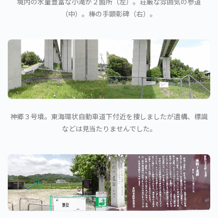
境内の水量豊富な小滝が２箇所（左）。荘厳な雰囲気の参道
（中）。棒の手顕彰碑（右）。
神郷３号墳。東海環状自動車道下付近を捜しましたが遺構、標識
などは見当たりませんでした。