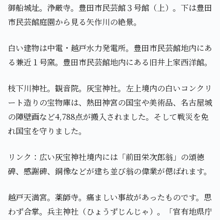
御船城址。浄厳寺。豊田市民芸館３号館（上）。下は豊田
市民芸館庭園から見る矢作川の絶景。
白い建物は中電・越戸水力発電所。豊田市民芸館地内にあ
る兼近１号窯。豊田市民芸館地内にある旧井上家西洋館。
枝下川神社。観音院。灰宝神社。左上境内の白いコンクリ
ート造りの宝物庫は、熱田神宮の国宝や美術品、名古屋城
の障壁画など4,788点が搬入されました。そして戦災を免
れ国宝を守りました。
リンク：広い灰宝神社境内には「前田栄次郎翁」の頌徳
碑、感謝碑、銅像などが建ち並び翁の偉業が偲ばれます。
越戸天満宮。薬師寺。痛ましい事故があったものです。思
わず合掌。兵主神社（ひょうずじんじゃ）。「官有地県庁