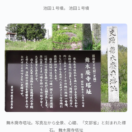
池田１号墳。 池田１号墳
舞木廃寺塔址。写真左から全景、心礎、「文部省」と刻まれた標
石。 舞木廃寺塔址