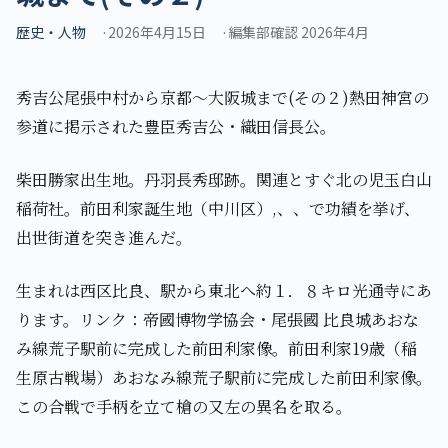
歴史・人物
2026年4月15日
編集部確認 2026年4月
秀吉公尾張中村から京都～大阪城まで(その２)熱田神宮の
参道に掲示された豊臣秀吉公・織田信長公。
柴田勝家出生地。丹羽長秀邸跡。関連とすぐ北の児玉白山
稲荷社。前田利家誕生地（中川区）,、、で功績を挙げ、
出世街道を突き進んだ。
生まれは西区比良、駅から東北へ約１．８キロ光通寺にあ
ります。リンク：帝國博物学協会・尾張國 比良城あおな
み線荒子駅前に完成した前田利家像。前田利家19歳（稲
生原古戦場）あおなみ線荒子駅前に完成した前田利家像。
この合戦で手柄を立て槍の又左の異名を取る｡