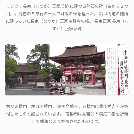
リンク：長束（なつか）正家邸跡 に建つ自然石の碑（右から２つ
目）。秀吉の５奉行の一人で財政の役を担った。 右は街道の随所
に建っていた長束（なつか）正家奉賛会の幟。 長束正家 長束（な
ずか）正家邸跡
右が東楼門。左は南楼門。 説明文拡大。東楼門は豊臣秀吉公が寄
付したものと記されています。 南楼門は秀吉公の病気平癒を祈願
して秀頼公より寄進されたものです。