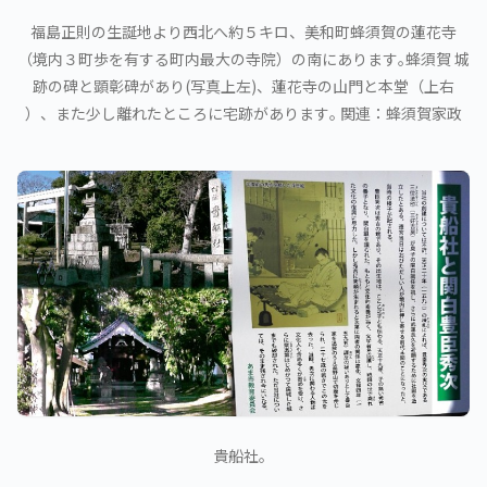
福島正則の生誕地より西北へ約５キロ、美和町蜂須賀の蓮花寺
（境内３町歩を有する町内最大の寺院）の南にあります｡蜂須賀 城
跡の碑と顕彰碑があり(写真上左)、蓮花寺の山門と本堂（上右
）、また少し離れたところに宅跡があります｡ 関連：蜂須賀家政
貴船社。