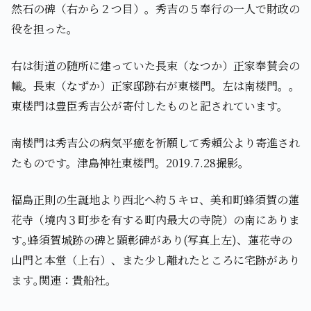
然石の碑（右から２つ目）。秀吉の５奉行の一人で財政の
役を担った。
右は街道の随所に建っていた長束（なつか）正家奉賛会の
幟。長束（なずか）正家邸跡右が東楼門。左は南楼門。。
東楼門は豊臣秀吉公が寄付したものと記されています。
南楼門は秀吉公の病気平癒を祈願して秀頼公より寄進され
たものです。津島神社東楼門。2019.7.28撮影。
福島正則の生誕地より西北へ約５キロ、美和町蜂須賀の蓮
花寺（境内３町歩を有する町内最大の寺院）の南にありま
す｡蜂須賀城跡の碑と顕彰碑があり(写真上左)、蓮花寺の
山門と本堂（上右）、また少し離れたところに宅跡があり
ます｡関連：貴船社。