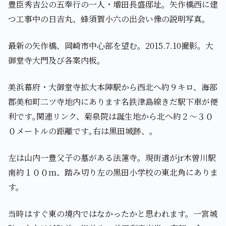
豊臣秀吉公の五奉行の一人・増田長盛邸址。矢作橋西に建
つ工事中の日吉丸、蜂須賀小六の出会い像の説明写真。
最新の矢作橋、岡崎市中心部を望む。2015.7.10撮影。大
御堂寺大門及び各案内板。
美浜幕府・大御堂寺拡大本陣駅から西北へ約９キロ、海部
郡美和町二ツ寺地内にあります名鉄津島線きだ駅下車が便
利です｡関連リンク、菊泉院は誕生地から北へ約２～３０
０メートルの距離です｡右は黒田城跡、。
左は山内一豊父子の墓がある法蓮寺。現街道がjr木曽川駅
南約１００ｍ、踏み切り左の黒田小学校の東北角にありま
す。
当時はすぐ東の境内ではなかったかと思われます。一宮城