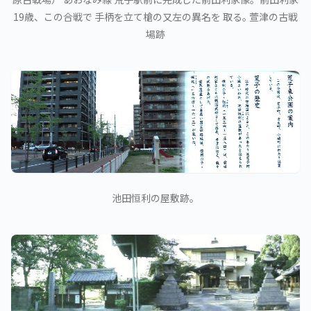
19歳、この合戦で 手柄を立て槍の又左の異名を 取る｡ 萱津の古戦
場跡
池田恒利の屋敷跡。