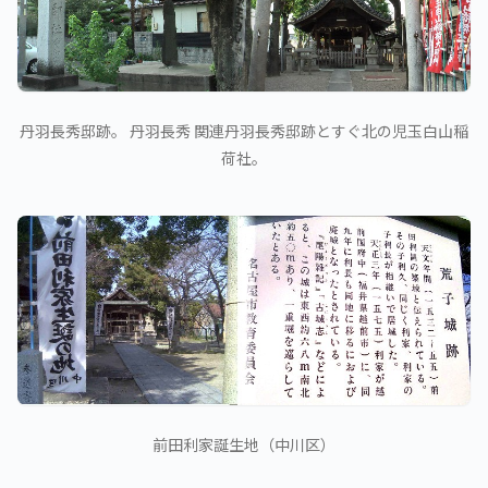
丹羽長秀邸跡。 丹羽長秀 関連丹羽長秀邸跡とすぐ北の児玉白山稲
荷社。
前田利家誕生地（中川区）