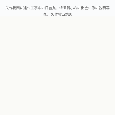
矢作橋西に建つ工事中の日吉丸、蜂須賀小六の出会い像の説明写
真。 矢作橋西詰め