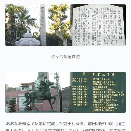
佐々成政居城跡
あおなみ線荒子駅前に完成した前田利家像。前田利家19歳（稲生
原古戦場） あおなみ線 荒子駅前に完成した前田利家像。前田利家