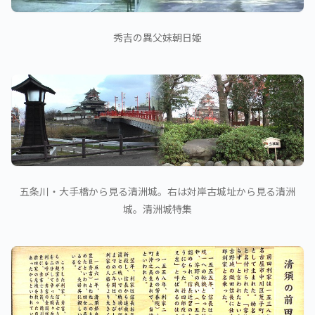
秀吉の異父妹朝日姫
五条川・大手橋から見る清洲城。右は対岸古城址から見る清洲
城。清洲城特集