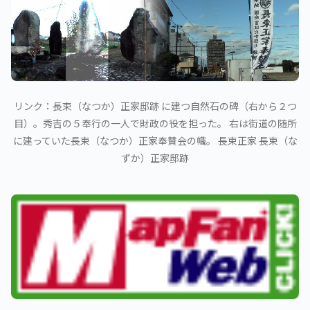
リンク：長束（なつか）正家邸跡 に建つ自然石の碑（右から２つ
目）。秀吉の５奉行の一人で財政の役を担った。 右は街道の随所
に建っていた長束（なつか）正家奉賛会の幟。 長束正家 長束（な
ずか）正家邸跡