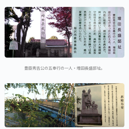
豊臣秀吉公の五奉行の一人・増田長盛邸址。