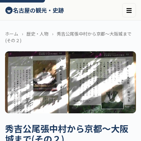
ン
🚇
名古屋の観光・史跡
☰
テ
ン
ツ
へ
ホーム
歴史・人物
秀吉公尾張中村から京都～大阪城まで
ス
(その２)
キ
ッ
プ
秀吉公尾張中村から京都～大阪
城まで(その２)