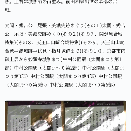
跡。上右は城跡前の街並み。前田利家出世の森部の合
戦。
太閤・秀吉公 尾張・美濃史跡めぐり(その１)太閤・秀吉
公 尾張・美濃史跡めぐり(その２)(その７、関が原合戦
特集)(その８、天王山山崎合戦特集)(その９、天王山山崎
合戦⇒淀城跡⇒伏見・指月城跡まで)(その１０、京都市内
御土居から妙顕寺城跡まで)中村公園駅（太閤まつり第1
部）中村公園駅（太閤まつり第2部）中村公園駅（太閤ま
つり第3部）中村公園駅（太閤まつり第4部）中村公園駅
（太閤まつり第5部）中村公園駅（太閤まつり第6部）