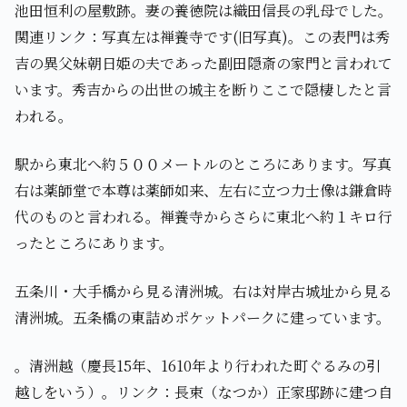
池田恒利の屋敷跡。妻の養徳院は織田信長の乳母でした。
関連リンク：写真左は禅養寺です(旧写真)。この表門は秀
吉の異父妹朝日姫の夫であった副田隠斎の家門と言われて
います。秀吉からの出世の城主を断りここで隠棲したと言
われる。
駅から東北へ約５００メートルのところにあります。写真
右は薬師堂で本尊は薬師如来、左右に立つ力士像は鎌倉時
代のものと言われる。禅養寺からさらに東北へ約１キロ行
ったところにあります。
五条川・大手橋から見る清洲城。右は対岸古城址から見る
清洲城。五条橋の東詰めポケットパークに建っています。
。清洲越（慶長15年、1610年より行われた町ぐるみの引
越しをいう）。リンク：長束（なつか）正家邸跡に建つ自