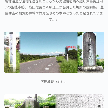
駒塚道追分道標を過ぎたところから美濃路を西へ廻り津島街道沿
いの聖徳寺跡、 織田信長と斉藤道三が会見した場所の説明板。 豊
臣秀吉の加賀野井城や竹鼻城攻めの本陣となったと記されていま
す。。
河田城跡（右）。