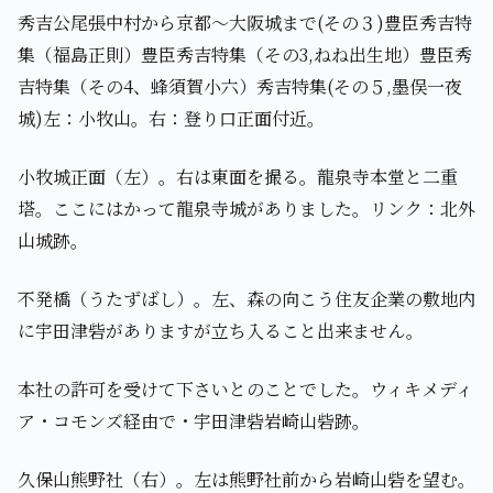
秀吉公尾張中村から京都～大阪城まで(その３)豊臣秀吉特
集（福島正則）豊臣秀吉特集（その3,ねね出生地）豊臣秀
吉特集（その4、蜂須賀小六）秀吉特集(その５,墨俣一夜
城)左：小牧山。右：登り口正面付近。
小牧城正面（左）。右は東面を撮る。龍泉寺本堂と二重
塔。ここにはかって龍泉寺城がありました。リンク：北外
山城跡。
不発橋（うたずばし）。左、森の向こう住友企業の敷地内
に宇田津砦がありますが立ち入ること出来ません。
本社の許可を受けて下さいとのことでした。ウィキメディ
ア・コモンズ経由で・宇田津砦岩崎山砦跡。
久保山熊野社（右）。左は熊野社前から岩崎山砦を望む。