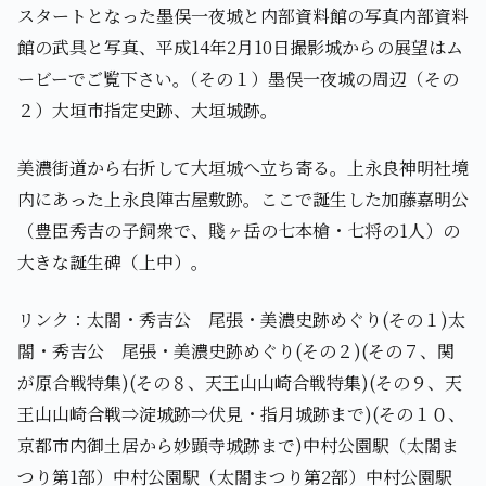
スタートとなった墨俣一夜城と内部資料館の写真内部資料
館の武具と写真、平成14年2月10日撮影城からの展望はム
ービーでご覧下さい｡（その１）墨俣一夜城の周辺（その
２）大垣市指定史跡、大垣城跡。
美濃街道から右折して大垣城へ立ち寄る。上永良神明社境
内にあった上永良陣古屋敷跡。ここで誕生した加藤嘉明公
（豊臣秀吉の子飼衆で、賤ヶ岳の七本槍・七将の1人）の
大きな誕生碑（上中）。
リンク：太閤・秀吉公 尾張・美濃史跡めぐり(その１)太
閤・秀吉公 尾張・美濃史跡めぐり(その２)(その７、関
が原合戦特集)(その８、天王山山崎合戦特集)(その９、天
王山山崎合戦⇒淀城跡⇒伏見・指月城跡まで)(その１０、
京都市内御土居から妙顕寺城跡まで)中村公園駅（太閤ま
つり第1部）中村公園駅（太閤まつり第2部）中村公園駅