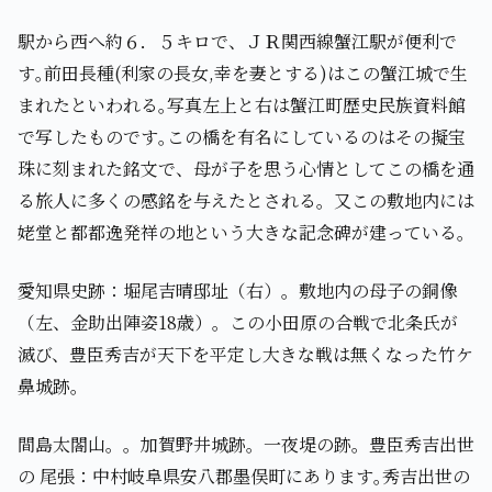
駅から西へ約６．５キロで、ＪＲ関西線蟹江駅が便利で
す｡前田長種(利家の長女,幸を妻とする)はこの蟹江城で生
まれたといわれる｡写真左上と右は蟹江町歴史民族資料館
で写したものです｡この橋を有名にしているのはその擬宝
珠に刻まれた銘文で、母が子を思う心情としてこの橋を通
る旅人に多くの感銘を与えたとされる。又この敷地内には
姥堂と都都逸発祥の地という大きな記念碑が建っている。
愛知県史跡：堀尾吉晴邸址（右）。敷地内の母子の銅像
（左、金助出陣姿18歳）。この小田原の合戦で北条氏が
滅び、豊臣秀吉が天下を平定し大きな戦は無くなった竹ケ
鼻城跡。
間島太閤山。。加賀野井城跡。一夜堤の跡。豊臣秀吉出世
の 尾張：中村岐阜県安八郡墨俣町にあります｡秀吉出世の