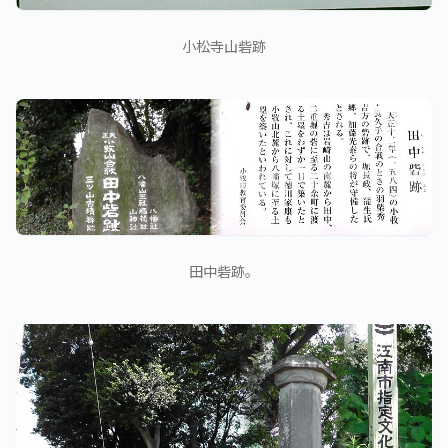
小松寺山砦跡
田中砦跡。