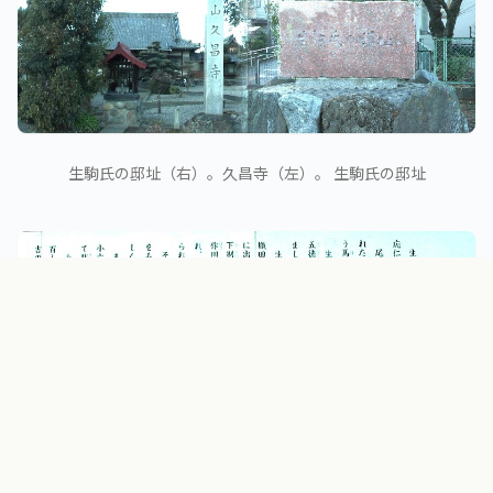
生駒氏の邸址（右）。久昌寺（左）。 生駒氏の邸址