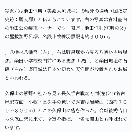
写真左は池田恒興（美濃大垣城主）の戦死の場所（国指定
史跡：勝入塚）と伝えられています。右の写真は資料室内
の池田公の装束コーナーです。関連：池田恒利(恒興の父)
の屋敷跡野呂塚。名鉄小牧線羽黒駅南約３００ｍ。
。八幡林八幡宮（左）。右は野呂塚から見る八幡林古戦場
跡。楽田小学校校門前にある史跡「城山」と楽田城址の石
碑（左端）楽田城は日本で初めて天守閣が設置されたお城
といわれる。
久保山の熊野神社から見る長久手古戦場方面(左)とjr名古
屋駅方面。小牧・長久手の戦いで秀吉は岩崎山（西約７０
０～８００ｍ）とこの久保山に砦を作った。合戦後秀吉自
ら久保山砦に来て、全軍を指揮、一名太閤山とも呼ばれて
います。