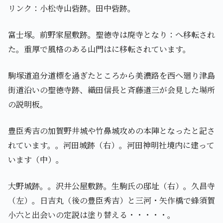
リンク：小松寺山砦跡。田中砦跡。
富士塚。前野家屋敷跡。聖徳寺は廃寺となり：へ移転され
た。重厚で風格のある山門はに移転されています。
駒塚道追分道標を過ぎたところから美濃路を西へ廻り津島
街道沿いの聖徳寺跡、織田信長と斉藤道三が会見した場所
の説明板。
豊臣秀吉の加賀野井城や竹鼻城攻めの本陣となったと記さ
れています。。河田城跡（右）。河田神明社境内に建って
います（中）。
大野城跡。。沢井公屋敷跡。生駒氏の邸址（右）。久昌寺
（左）。日吉丸（後の豊臣秀吉）と三河・矢作橋で蜂須賀
小六と出会いの定説は塗り替える・・・・・。