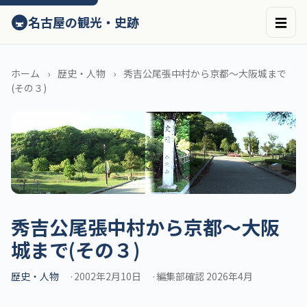
ン
🚇
名古屋の観光・史跡
☰
テ
ン
ツ
へ
ホーム
歴史・人物
秀吉公尾張中村から京都～大阪城まで
ス
(その３)
キ
ッ
プ
秀吉公尾張中村から京都～大阪
城まで(その３)
歴史・人物
2002年2月10日
編集部確認 2026年4月