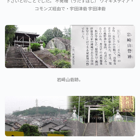
下さいとのことでした。 不発橋（うたずばし） ウィキメディア・
コモンズ経由で・宇田津砦 宇田津砦
岩崎山砦跡。